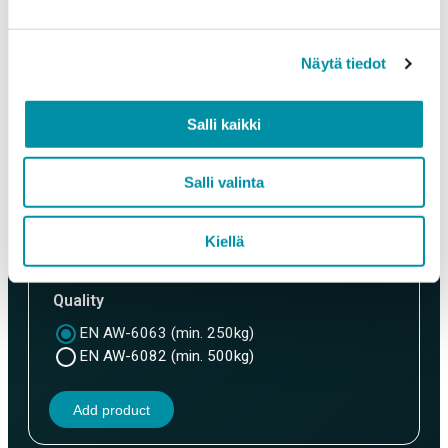
Näytä tiedot
Quantity (m)
Salli kaikki
Salli valinta
Weight (kg)
Kiellä
Quality
EN AW-6063 (min. 250kg)
EN AW-6082 (min. 500kg)
Add product