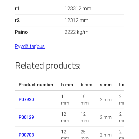
r1
123312 mm
r2
12312 mm
Paino
2222 kg/m
Pyydä tarjous
Related products:
Product number
h mm
b mm
s mm
t mm
11
10
2
P07920
2 mm
mm
mm
mm
12
12
2
P00129
2 mm
mm
mm
mm
12
25
2
P00703
2 mm
mm
mm
mm