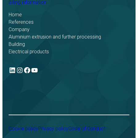
Billing information
Home
References
Company
Aluminium extrusion and further processing
Building
Electrical products
LinkedIn
Instagram
Facebook
YouTube
Cookie policy
Privacy policy
Code of Conduct