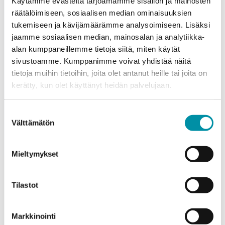
Käytämme evästeitä tarjoamamme sisällön ja mainosten
Company
*
räätälöimiseen, sosiaalisen median ominaisuuksien
tukemiseen ja kävijämäärämme analysoimiseen. Lisäksi
jaamme sosiaalisen median, mainosalan ja analytiikka-
alan kumppaneillemme tietoja siitä, miten käytät
Contact person
*
sivustoamme. Kumppanimme voivat yhdistää näitä
tietoja muihin tietoihin, joita olet antanut heille tai joita on
kerätty, kun olet käyttänyt heidän palvelujaan.
Email
*
Suostumuksen
Välttämätön
valinta
Phone
Mieltymykset
Products
Select a product and enter the order quantity in meters. Please
Tilastot
note that the selected quality determines the minimum order
weight.
Markkinointi
Product
*