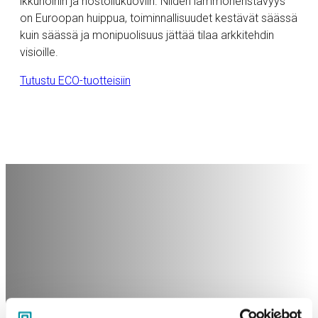
ikkunoihin ja nostoliukuoviin. Niiden lämmöneristävyys
on Euroopan huippua, toiminnallisuudet kestävät säässä
kuin säässä ja monipuolisuus jättää tilaa arkkitehdin
visioille.
Tutustu ECO-tuotteisiin
Persoonallisuutta ja