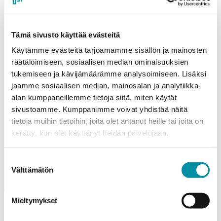
kestävyyttä
pintakäsittelyllä
Tämä sivusto käyttää evästeitä
Purson anodisointi ja pulverimaalaus antavat
Käytämme evästeitä tarjoamamme sisällön ja mainosten
alumiinille upean ulkonäön sekä vahvan
räätälöimiseen, sosiaalisen median ominaisuuksien
suojan säätä ja kulutusta vastaan – ilman
tukemiseen ja kävijämäärämme analysoimiseen. Lisäksi
kompromisseja.
jaamme sosiaalisen median, mainosalan ja analytiikka-
alan kumppaneillemme tietoja siitä, miten käytät
Tutustu pintakäsittelyihin
sivustoamme. Kumppanimme voivat yhdistää näitä
tietoja muihin tietoihin, joita olet antanut heille tai joita on
kerätty, kun olet käyttänyt heidän palvelujaan.
Suostumuksen
Välttämätön
valinta
Mieltymykset