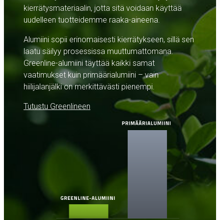
kierrätysmateriaalin, jotta sitä voidaan käyttää
uudelleen tuotteidemme raaka-aineena.
Alumiini sopii erinomaisesti kierrätykseen, sillä sen
laatu säilyy prosessissa muuttumattomana.
Greenline-alumiini täyttää kaikki samat
vaatimukset kuin primäärialumiini – vain
hiilijalanjälki on merkittävästi pienempi.
Tutustu Greenlineen