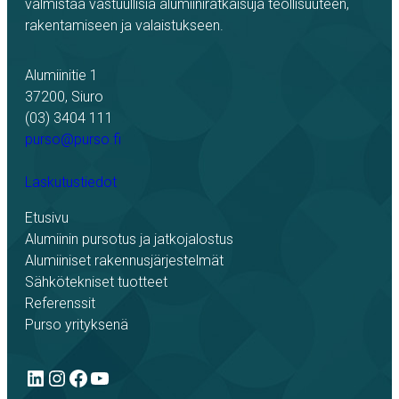
valmistaa vastuullisia alumiiniratkaisuja teollisuuteen,
rakentamiseen ja valaistukseen.
Alumiinitie 1
37200, Siuro
(03) 3404 111
purso@purso.fi
Laskutustiedot
Etusivu
Alumiinin pursotus ja jatkojalostus
Alumiiniset rakennusjärjestelmät
Sähkötekniset tuotteet
Referenssit
Purso yrityksenä
LinkedIn
Instagram
Facebook
YouTube