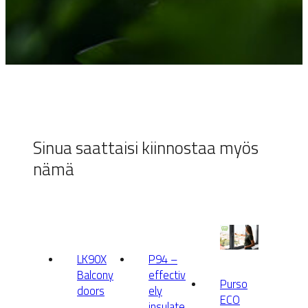
Sinua saattaisi kiinnostaa myös
nämä
LK90X
P94 –
Balcony
effectiv
Purso
doors
ely
ECO
insulate