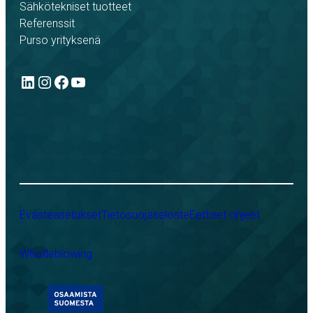
Sähkötekniset tuotteet
Referenssit
Purso yrityksenä
LinkedIn
Instagram
Facebook
YouTube
Evästeasetukset
Tietosuojaseloste
Eettiset ohjeet
Whistleblowing