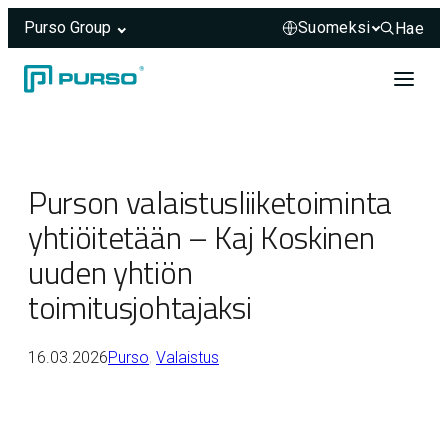
Purso Group
Hae
Hae sivus
Siirry sisältöön
Header rendered server-side.
Purson valaistusliiketoiminta
yhtiöitetään – Kaj Koskinen
uuden yhtiön
toimitusjohtajaksi
16.03.2026
Purso
, 
Valaistus