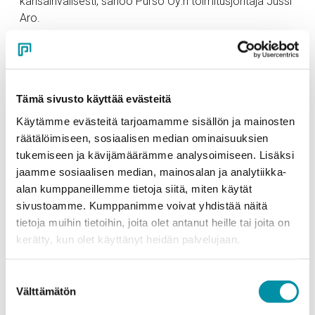
kansainvälisesti, sanoo Purso Oy:n toimitusjohtaja Jussi
Aro.
Kaikki Purso Oy:n valaistusyksikön nykyiset työntekijät
siirtyvät perustettavan yhtiön palvelukseen ns. vanhoina
työntekijöinä. Työsuhteiden ehdot ja tehtävät säilyvät
ennallaan.
Tämä sivusto käyttää evästeitä
Käytämme evästeitä tarjoamamme sisällön ja mainosten
Kaj Koskisella on yli 20 vuoden kokemus
räätälöimiseen, sosiaalisen median ominaisuuksien
toimitusjohtajana ja hallitustyöskentelystä
tukemiseen ja kävijämäärämme analysoimiseen. Lisäksi
kansainvälisessä toimintaympäristössä. Hänellä on
jaamme sosiaalisen median, mainosalan ja analytiikka-
vahva tausta erityisesti valaistusalalta sekä teollisista ja
alan kumppaneillemme tietoja siitä, miten käytät
teknologiapainotteisista liiketoiminnoista. Ennen
sivustoamme. Kumppanimme voivat yhdistää näitä
nimitystään Koskinen on toiminut muun muassa Veko
tietoja muihin tietoihin, joita olet antanut heille tai joita on
Lightsystems BV:n sekä I-Valo Oy:n toimitusjohtajana.
kerätty, kun olet käyttänyt heidän palvelujaan.
– Kaj Koskinen tuo mukanaan vahvaa kansainvälistä
liiketoimintaosaamista sekä kokemusta kansainvälisen
Suostumuksen
kasvun ja muutoksen johtamisesta. Hänen valintansa
Välttämätön
valinta
tukee uuden yhtiön tavoitteita pitkäjänteisestä ja