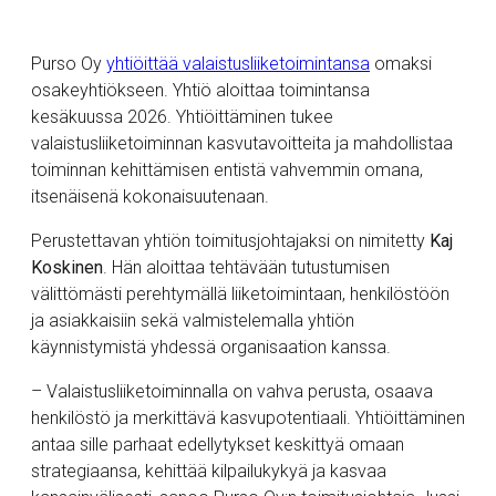
Purso Oy
yhtiöittää valaistusliiketoimintansa
omaksi
osakeyhtiökseen. Yhtiö aloittaa toimintansa
kesäkuussa 2026. Yhtiöittäminen tukee
valaistusliiketoiminnan kasvutavoitteita ja mahdollistaa
toiminnan kehittämisen entistä vahvemmin omana,
itsenäisenä kokonaisuutenaan.
Perustettavan yhtiön toimitusjohtajaksi on nimitetty
Kaj
Koskinen
. Hän aloittaa tehtävään tutustumisen
välittömästi perehtymällä liiketoimintaan, henkilöstöön
ja asiakkaisiin sekä valmistelemalla yhtiön
käynnistymistä yhdessä organisaation kanssa.
– Valaistusliiketoiminnalla on vahva perusta, osaava
henkilöstö ja merkittävä kasvupotentiaali. Yhtiöittäminen
antaa sille parhaat edellytykset keskittyä omaan
strategiaansa, kehittää kilpailukykyä ja kasvaa