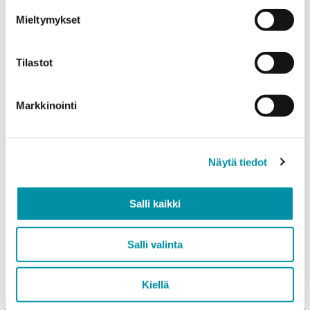
kannattavasta kasvusta, Purso Oy:stä todetaan.
Mieltymykset
– On innostavaa päästä rakentamaan uutta
valaistusliiketoiminnan yhtiötä yhdessä osaavan
Tilastot
henkilöstön kanssa. Tutustuminen ihmisiin, asiakkaisiin ja
liiketoiminnan vahvuuksiin alkaa heti. Tavoitteeni on
luoda selkeä strategia, joka tukee kasvua,
Markkinointi
kansainvälistymistä ja pitkäjänteistä menestystä
asiakkaille ja koko organisaatiolle, kertoo Kaj Koskinen.
Purson valaistustoiminta on eriytetty omaksi
Näytä tiedot
yhtiökseen. Ajankohtaiset valaistusaiheet ja uudet
sisällöt löytyvät Snep Lighting Oy:n verkkosivuilta:
Salli kaikki
https://sneplighting.com.
Salli valinta
Kiellä