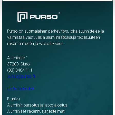
Purso on suomalainen perheyritys, joka suunnittelee ja
valmistaa vastuullisia alumiiniratkaisuja teollisuuteen,
rakentamiseen ja valaistukseen.
Alumiinitie 1
37200, Siuro
(03) 3404 111
purso@purso.fi
Laskutustiedot
Etusivu
Alumiinin pursotus ja jatkojalostus
Alumiiniset rakennusjärjestelmät