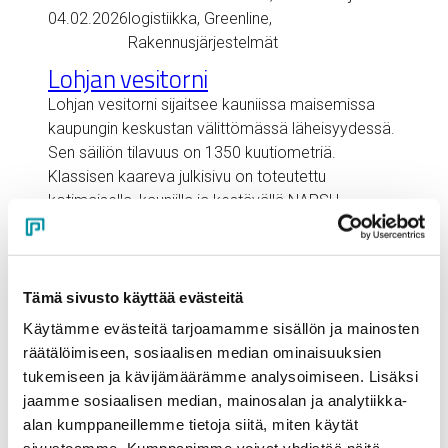
04.02.2026
logistiikka
, 
Greenline
, 
Rakennusjärjestelmät
Lohjan vesitorni
Lohjan vesitorni sijaitsee kauniissa maisemissa
kaupungin keskustan välittömässä läheisyydessä.
Sen säiliön tilavuus on 1350 kuutiometriä.
Klassisen kaareva julkisivu on toteutettu
kotimaisella, kauniilla ja kestävällä NAPSU-
järjestelmällä. Alumiinisäleet päihittivät keraamiset
Lohjan vesitornin…
Tämä sivusto käyttää evästeitä
Lue lisää
Käytämme evästeitä tarjoamamme sisällön ja mainosten
räätälöimiseen, sosiaalisen median ominaisuuksien
tukemiseen ja kävijämäärämme analysoimiseen. Lisäksi
jaamme sosiaalisen median, mainosalan ja analytiikka-
Greenline
, 
Hotellit
, 
Toimistot
, 
03.12.2024
alan kumppaneillemme tietoja siitä, miten käytät
Rakennusjärjestelmät