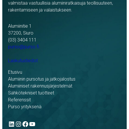
valmistaa vastuullisia alumiiniratkaisuja teollisuuteen,
rakentamiseen ja valaistukseen.
Alumiinitie 1
37200, Siuro
(03) 3404 111
purso@purso.fi
Laskutustiedot
Etusivu
Alumiinin pursotus ja jatkojalostus
Alumiiniset rakennusjärjestelmät
Sähkötekniset tuotteet
Referenssit
Purso yrityksenä
LinkedIn
Instagram
Facebook
YouTube