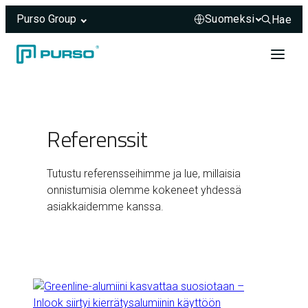
Purso Group
Hae
Hae sivus
Siirry sisältöön
Header rendered server-side.
Referenssit
Tutustu referensseihimme ja lue, millaisia
onnistumisia olemme kokeneet yhdessä
asiakkaidemme kanssa.