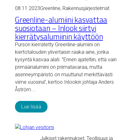
08.11.2023
Greenline
, 
Rakennusjärjestelmät
Greenline-alumiini kasvattaa
suosiotaan – Inlook siirtyi
kierrätysalumiinin käyttöön
Purson kierrätetty Greenline-alumiini on
kiertotalouden ylivertaisin raaka-aine, jonka
kysyntä kasvaa alati. ”Ennen ajateltiin, että vain
primäärialumiini on priimatavaraa, mutta
asenneympäristö on muuttunut merkittävästi
viime vuosina”, kertoo Inlookin johtaja Anders
Åström.…
Lue lisää
Julkiset rakennukset
, 
Teollisuus ja