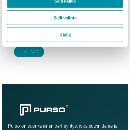
rakennus ja ensimmäinen peruskoulu, jolla on
Salli kaikki
Joutsenmerkki. Sen rakentamisessa käytettiin
Greenline-alumiinista valmistettuja Purson
Salli valinta
rakennusjärjestelmätuotteita. Joutsenmerkityn
rakennuksen on täytettävä tiukat
Kiellä
ympäristövaatimukset. Merenojan…
Lue lisää
Purso on suomalainen perheyritys, joka suunnittelee ja