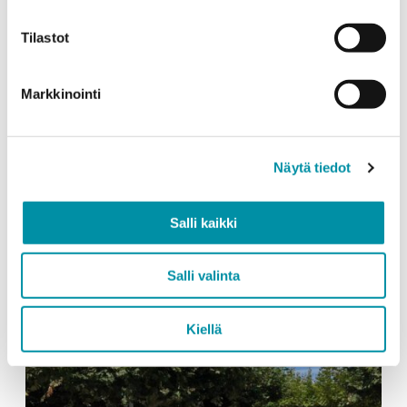
Tilastot
Sähkötekniset tuotteet
Räätälöidyt profiilit
Markkinointi
AluDo‑johtokanava tuo
joustavuutta ja siisteyttä
autotalliin
Näytä tiedot
Salli kaikki
Salli valinta
Kiellä