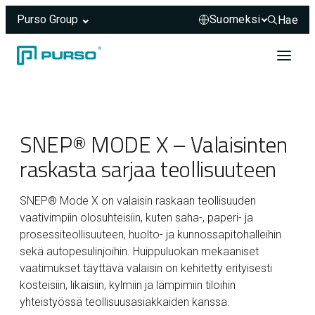
Purso Group
Hae
Hae sivus
Siirry sisältöön
Header rendered server-side.
SNEP® MODE X – Valaisinten
raskasta sarjaa teollisuuteen
SNEP® Mode X on valaisin raskaan teollisuuden
vaativimpiin olosuhteisiin, kuten saha-, paperi- ja
prosessiteollisuuteen, huolto- ja kunnossapitohalleihin
sekä autopesulinjoihin. Huippuluokan mekaaniset
vaatimukset täyttävä valaisin on kehitetty erityisesti
kosteisiin, likaisiin, kylmiin ja lämpimiin tiloihin
yhteistyössä teollisuusasiakkaiden kanssa.