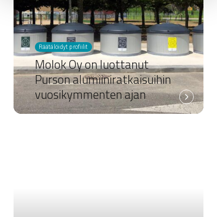
Räätälöidyt profiilit
Molok Oy on luottanut
Purson alumiiniratkaisuihin
vuosikymmenten ajan