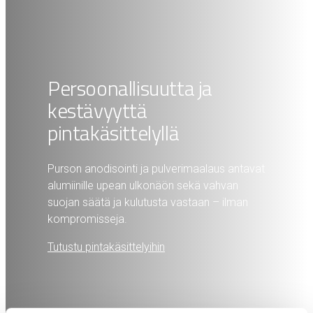
Persoonallisuutta ja
kestävyyttä
pintakäsittelyllä
Purson anodisointi ja pulverimaalaus antavat
alumiinille upean ulkonäön sekä vahvan
suojan säätä ja kulutusta vastaan – ilman
kompromisseja.
Tutustu pintakäsittelyihin