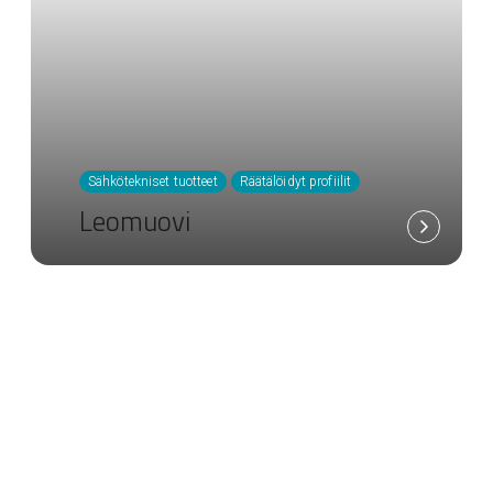
Sähkötekniset tuotteet
Räätälöidyt profiilit
Leomuovi
100 % kierrätettyä Greenline-