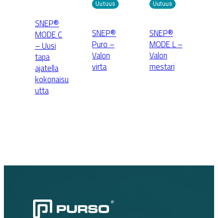
Uutuus
Uutuus
SNEP®
SNEP®
SNEP®
MODE C
Puro –
MODE L –
– Uusi
Valon
Valon
tapa
virta
mestari
ajatella
kokonaisu
utta