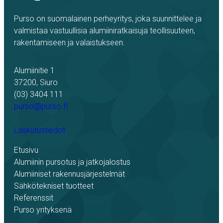
Purso on suomalainen perheyritys, joka suunnittelee ja
valmistaa vastuullisia alumiiniratkaisuja teollisuuteen,
rakentamiseen ja valaistukseen.
Alumiinitie 1
37200, Siuro
(03) 3404 111
purso@purso.fi
Laskutustiedot
Etusivu
Alumiinin pursotus ja jatkojalostus
Alumiiniset rakennusjärjestelmät
Sähkötekniset tuotteet
Referenssit
Purso yrityksenä