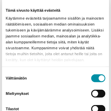
AluDo‑johtokanava tuo
joustavuutta ja siisteyttä
Tämä sivusto käyttää evästeitä
autotalliin
Käytämme evästeitä tarjoamamme sisällön ja mainosten
räätälöimiseen, sosiaalisen median ominaisuuksien
tukemiseen ja kävijämäärämme analysoimiseen. Lisäksi
jaamme sosiaalisen median, mainosalan ja analytiikka-
alan kumppaneillemme tietoja siitä, miten käytät
sivustoamme. Kumppanimme voivat yhdistää näitä
tietoja muihin tietoihin, joita olet antanut heille tai joita on
kerätty, kun olet käyttänyt heidän palvelujaan.
Suostumuksen
Välttämätön
valinta
Mieltymykset
Räätälöidyt profiilit
Tilastot