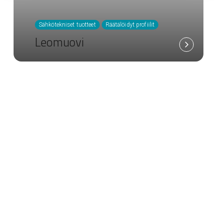
Sähkötekniset tuotteet
Räätälöidyt profiilit
Leomuovi
100 % kierrätettyä Greenline-
alumiinia
Rakennusjärjestelmätuotteissamme käytetään
ainoastaan Greenline-alumiinia, joka on täysin