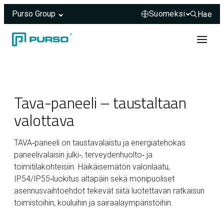
Purso Group
Hae
Hae sivus
Siirry sisältöön
Header rendered server-side.
Tava-paneeli – taustaltaan
valottava
TAVA‑paneeli on taustavalaistu ja energiatehokas
paneelivalaisin julki‑, terveydenhuolto‑ ja
toimitilakohteisiin. Häikäisemätön valonlaatu,
IP54/IP55‑luokitus altapäin sekä monipuoliset
asennusvaihtoehdot tekevät siitä luotettavan ratkaisun
toimistoihin, kouluihin ja sairaalaympäristöihin.