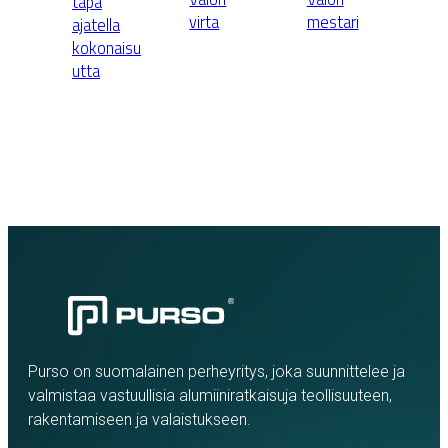
tapa
virta
mestari
ajatella
kokonaisu
utta
Purso on suomalainen perheyritys, joka suunnittelee ja
valmistaa vastuullisia alumiiniratkaisuja teollisuuteen,
rakentamiseen ja valaistukseen.