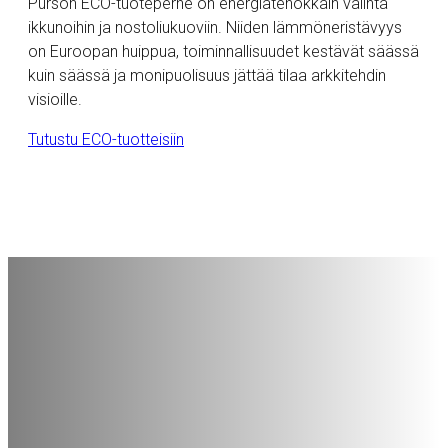
Purson ECO-tuoteperhe on energiatehokkain valinta
ikkunoihin ja nostoliukuoviin. Niiden lämmöneristävyys
on Euroopan huippua, toiminnallisuudet kestävät säässä
kuin säässä ja monipuolisuus jättää tilaa arkkitehdin
visioille.
Tutustu ECO-tuotteisiin