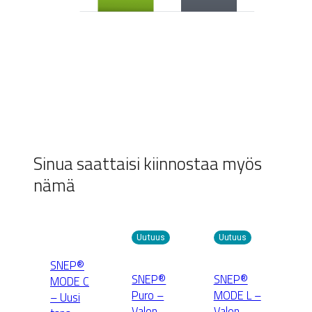
Sinua saattaisi kiinnostaa myös
nämä
Uutuus
Uutuus
SNEP®
SNEP®
SNEP®
MODE C
Puro –
MODE L –
– Uusi
Valon
Valon