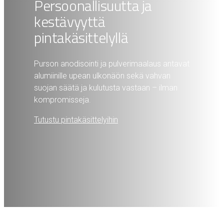
Persoonallisuutta ja
kestävyyttä
pintakäsittelyllä
Purson anodisointi ja pulverimaalaus antavat
alumiinille upean ulkonäön sekä vahvan
suojan säätä ja kulutusta vastaan – ilman
kompromisseja.
Tutustu pintakäsittelyihin