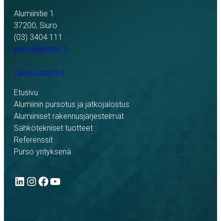
Alumiinitie 1
37200, Siuro
(03) 3404 111
purso@purso.fi
Laskutustiedot
Etusivu
Alumiinin pursotus ja jatkojalostus
Alumiiniset rakennusjärjestelmät
Sähkötekniset tuotteet
Referenssit
Purso yrityksenä
LinkedIn
Instagram
Facebook
YouTube