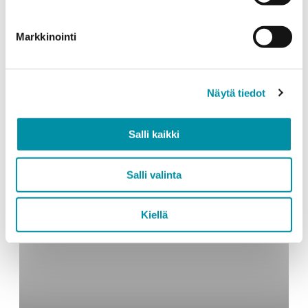
Molok Oy on luottanut
Purson alumiiniratkaisuihin
Markkinointi
vuosikymmenten ajan
Näytä tiedot
Salli kaikki
Salli valinta
Kiellä