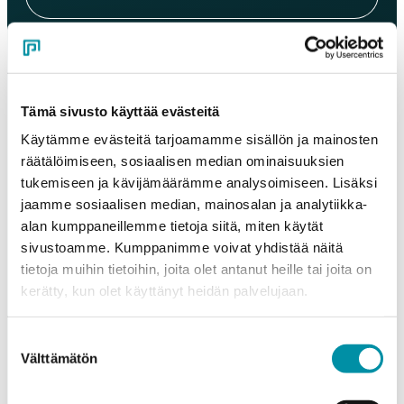
Sähköposti
*
Tämä sivusto käyttää evästeitä
Puhelinnumero
Käytämme evästeitä tarjoamamme sisällön ja mainosten
räätälöimiseen, sosiaalisen median ominaisuuksien
tukemiseen ja kävijämäärämme analysoimiseen. Lisäksi
Tuotteet
jaamme sosiaalisen median, mainosalan ja analytiikka-
Valitse tuote ja syötä tilauksen määrä metreinä. Huomioithan, että
alan kumppaneillemme tietoja siitä, miten käytät
valittu laatu määrittää tilauksen minimipainon.
sivustoamme. Kumppanimme voivat yhdistää näitä
Tuote
*
tietoja muihin tietoihin, joita olet antanut heille tai joita on
kerätty, kun olet käyttänyt heidän palvelujaan.
Suostumuksen
Määrä (m)
Välttämätön
valinta