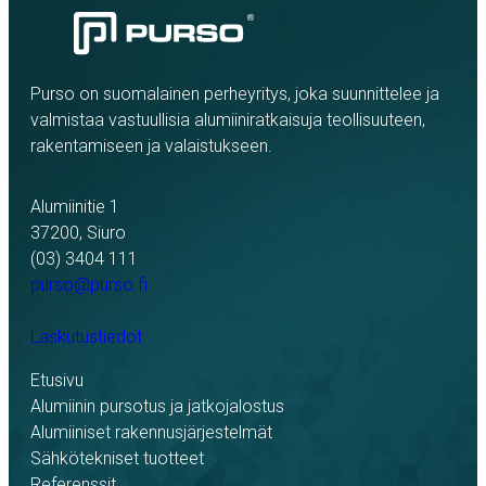
Purso on suomalainen perheyritys, joka suunnittelee ja
valmistaa vastuullisia alumiiniratkaisuja teollisuuteen,
rakentamiseen ja valaistukseen.
Alumiinitie 1
37200, Siuro
(03) 3404 111
purso@purso.fi
Laskutustiedot
Etusivu
Alumiinin pursotus ja jatkojalostus
Alumiiniset rakennusjärjestelmät
Sähkötekniset tuotteet
Referenssit