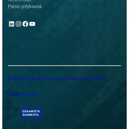
Purso yrityksenä
LinkedIn
Instagram
Facebook
YouTube
Evästeasetukset
Tietosuojaseloste
Eettiset ohjeet
Whistleblowing