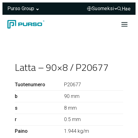
Purso Group
Hae
Hae sivus
Siirry sisältöön
Header rendered server-side.
Latta – 90×8 / P20677
Tuotenumero
P20677
b
90 mm
s
8 mm
r
0.5 mm
Paino
1.944 kg/m