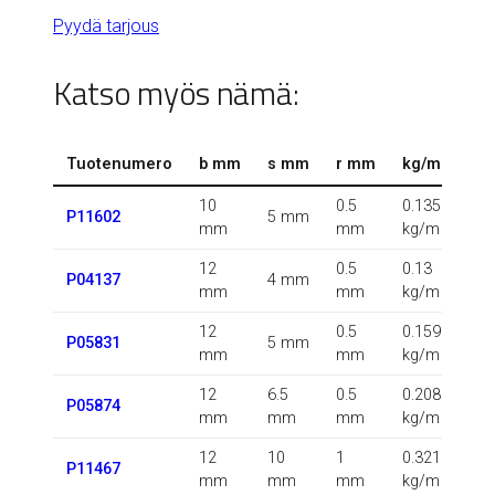
Pyydä tarjous
Katso myös nämä:
Tuotenumero
b mm
s mm
r mm
kg/m
10
0.5
0.135
P11602
5 mm
mm
mm
kg/m
12
0.5
0.13
P04137
4 mm
mm
mm
kg/m
12
0.5
0.159
P05831
5 mm
mm
mm
kg/m
12
6.5
0.5
0.208
P05874
mm
mm
mm
kg/m
12
10
1
0.321
P11467
mm
mm
mm
kg/m