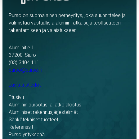
Purso on suomalainen perheyritys, joka suunnittelee ja
valmistaa vastuullisia alumiiniratkaisuja teollisuuteen,
rakentamiseen ja valaistukseen.
Alumiinitie 1
37200, Siuro
(03) 3404 111
purso@purso.fi
Laskutustiedot
Etusivu
Alumiinin pursotus ja jatkojalostus
Alumiiniset rakennusjärjestelmät
Sähkötekniset tuotteet
Referenssit
Purso yrityksenä