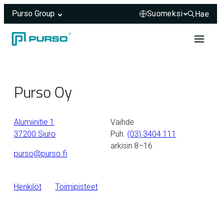
Purso Group
Hae
Hae sivus
Siirry sisältöön
Header rendered server-side.
Purso Oy
Alumiinitie 1
Vaihde
37200 Siuro
Puh.
(03) 3404 111
arkisin 8–16
purso@purso.fi
Henkilöt
Toimipisteet