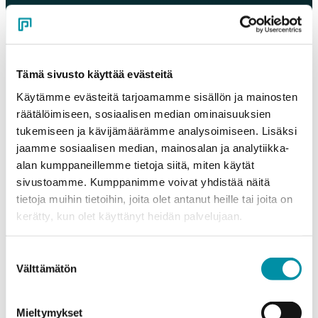
Jätä meille yhteystietosi yhteydenottolomakkeella.
Olemme sinuun yhteydessä mahdollisimman pian!
Nimi
*
Tämä sivusto käyttää evästeitä
Käytämme evästeitä tarjoamamme sisällön ja mainosten
räätälöimiseen, sosiaalisen median ominaisuuksien
Sähköposti
*
tukemiseen ja kävijämäärämme analysoimiseen. Lisäksi
jaamme sosiaalisen median, mainosalan ja analytiikka-
alan kumppaneillemme tietoja siitä, miten käytät
Puhelin
sivustoamme. Kumppanimme voivat yhdistää näitä
tietoja muihin tietoihin, joita olet antanut heille tai joita on
kerätty, kun olet käyttänyt heidän palvelujaan.
Yritys
Suostumuksen
Välttämätön
valinta
Viesti
Mieltymykset