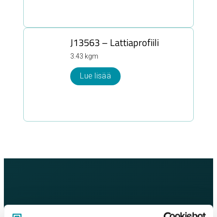
J13563 – Lattiaprofiili
3.43 kgm
Lue lisää
Pyydä tarjous!