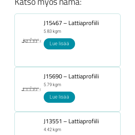
Katso myös nämä:
J15467 – Lattiaprofiili
5.83 kgm
Lue lisää
J15690 – Lattiaprofiili
5.79 kgm
Lue lisää
J13551 – Lattiaprofiili
4.42 kgm