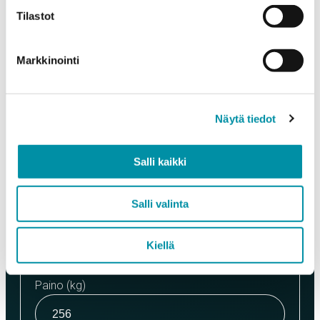
Tuotteet
Tilastot
Valitse tuote ja syötä tilauksen määrä metreinä. Huomioithan, että
valittu laatu määrittää tilauksen minimipainon.
Markkinointi
Tuote
*
Näytä tiedot
Määrä (m)
Salli kaikki
Salli valinta
Määrä (kpl)
Kiellä
Paino (kg)