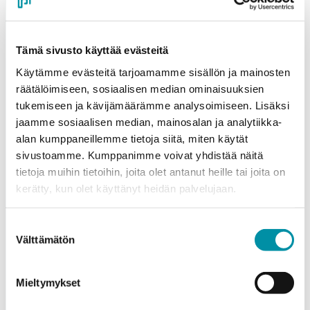
Oletko kiinnostunut tuotteistamme ja palveluistamme?
Täytä oheinen lomake ja pyydä rohkeasti tarjous.
Tämä sivusto käyttää evästeitä
Olemme sinuun yhteydessä mahdollisimman pian!
Käytämme evästeitä tarjoamamme sisällön ja mainosten
räätälöimiseen, sosiaalisen median ominaisuuksien
Yritys
*
tukemiseen ja kävijämäärämme analysoimiseen. Lisäksi
jaamme sosiaalisen median, mainosalan ja analytiikka-
alan kumppaneillemme tietoja siitä, miten käytät
Yhteyshenkilö
*
sivustoamme. Kumppanimme voivat yhdistää näitä
tietoja muihin tietoihin, joita olet antanut heille tai joita on
kerätty, kun olet käyttänyt heidän palvelujaan.
Sähköposti
*
Suostumuksen
Välttämätön
valinta
Puhelinnumero
Mieltymykset