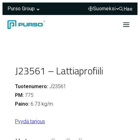
Purso Group
Hae
Hae sivus
Siirry sisältöön
Header rendered server-side.
J23561 – Lattiaprofiili
Tuotenumero:
J23561
PM:
775
Paino:
6.73 kg/m
Pyydä tarjous