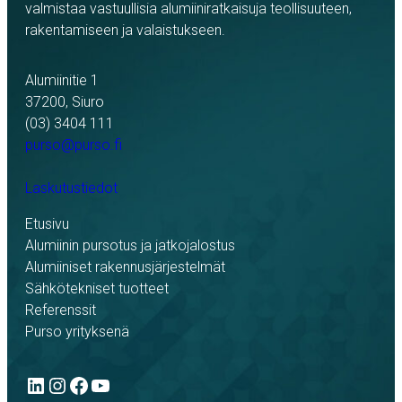
valmistaa vastuullisia alumiiniratkaisuja teollisuuteen,
rakentamiseen ja valaistukseen.
Alumiinitie 1
37200, Siuro
(03) 3404 111
purso@purso.fi
Laskutustiedot
Etusivu
Alumiinin pursotus ja jatkojalostus
Alumiiniset rakennusjärjestelmät
Sähkötekniset tuotteet
Referenssit
Purso yrityksenä
LinkedIn
Instagram
Facebook
YouTube