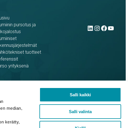
usivu
LinkedIn
Instag
Face
You
umiinin pursotus ja
tkojalostus
umiiniset
kennusjärjestelmät
hkötekniset tuotteet
ferenssit
rso yrityksenä
Salli kaikki
an
sen median,
Salli valinta
on kerätty,