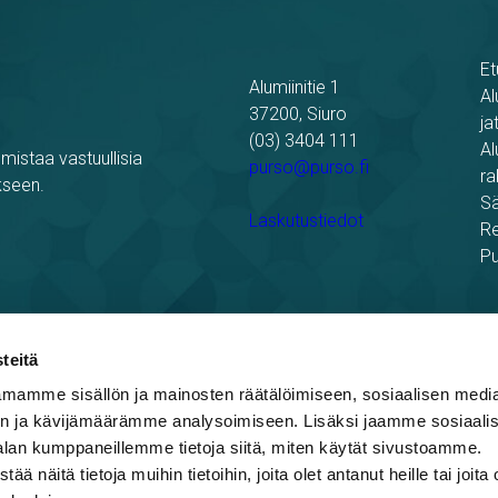
Et
Alumiinitie 1
Al
37200, Siuro
ja
(03) 3404 111
Al
mistaa vastuullisia
purso@purso.fi
ra
kseen.
Sä
Laskutustiedot
Re
Pu
teitä
mamme sisällön ja mainosten räätälöimiseen, sosiaalisen medi
n ja kävijämäärämme analysoimiseen. Lisäksi jaamme sosiaali
blowing
alan kumppaneillemme tietoja siitä, miten käytät sivustoamme.
näitä tietoja muihin tietoihin, joita olet antanut heille tai joita 