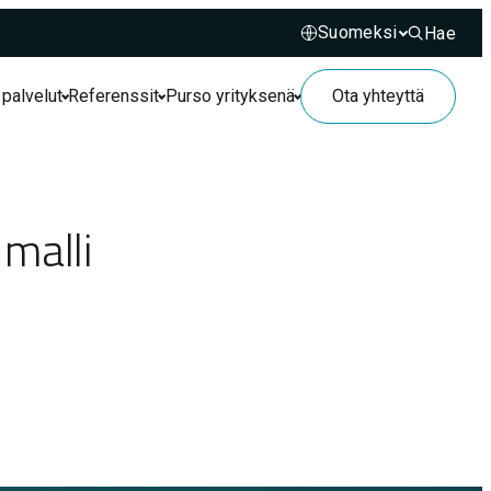
Hae
Hae sivusto
 palvelut
Referenssit
Purso yrityksenä
Ota yhteyttä
malli