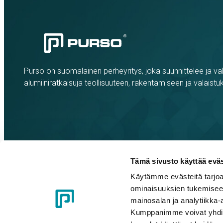
Purso on suomalainen perheyritys, joka suunnittelee ja val
alumiiniratkaisuja teollisuuteen, rakentamiseen ja valaistu
Tämä sivusto käyttää eväs
Käytämme evästeitä tarjoa
ominaisuuksien tukemisee
Evästeasetukset
Tietosuojaseloste
Eettiset ohjeet
Whistle
mainosalan ja analytiikka-
Kumppanimme voivat yhdistää 