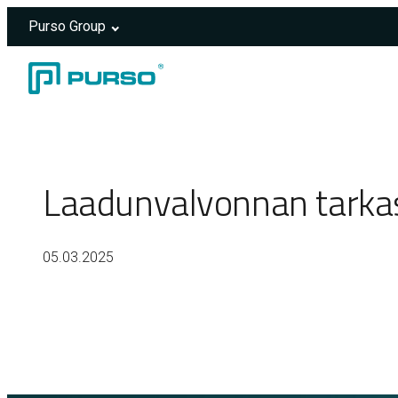
Purso Group
Siirry sisältöön
Header rendered server-side.
Laadunvalvonnan tarkas
05.03.2025