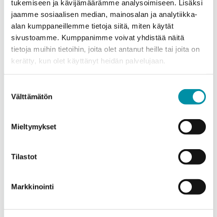
tukemiseen ja kävijämäärämme analysoimiseen. Lisäksi
jaamme sosiaalisen median, mainosalan ja analytiikka-
alan kumppaneillemme tietoja siitä, miten käytät
sivustoamme. Kumppanimme voivat yhdistää näitä
tietoja muihin tietoihin, joita olet antanut heille tai joita on
kerätty, kun olet käyttänyt heidän palvelujaan.
Purso on suomalainen perheyritys, joka suunnittelee ja
valmistaa vastuullisia alumiiniratkaisuja teollisuuteen,
Suostumuksen
rakentamiseen ja valaistukseen.
Välttämätön
valinta
Alumiinitie 1
Mieltymykset
37200, Siuro
(03) 3404 111
purso@purso.fi
Tilastot
Laskutustiedot
Markkinointi
Etusivu
Alumiinin pursotus ja jatkojalostus