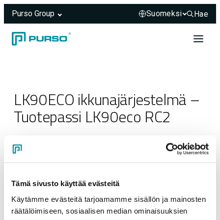
Purso Group
Hae
Hae sivus
Siirry sisältöön
Header rendered server-side.
LK90ECO ikkunajärjestelmä –
Tuotepassi LK90eco RC2
05.03.2025
Tämä sivusto käyttää evästeitä
Käytämme evästeitä tarjoamamme sisällön ja mainosten
räätälöimiseen, sosiaalisen median ominaisuuksien