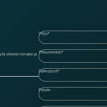
Yritys
*
Yhteyshenkilö
*
äytä oheinen lomake ja
Sähköposti
*
Puhelin