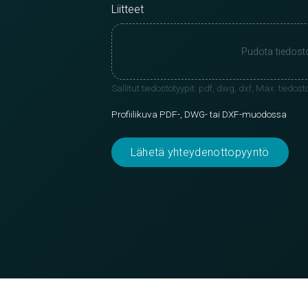
Liitteet
Pudota tiedost
Sallitut tiedostotyypit: pdf, dwg, dxf, Max. tiedo
Profiilikuva PDF-, DWG- tai DXF-muodossa