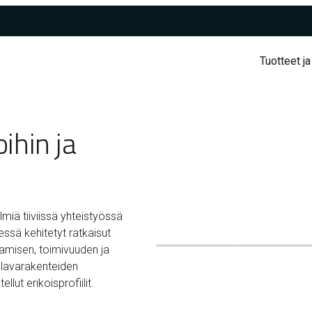
Tuotteet ja
oihin ja
miä tiiviissä yhteistyössä
ssä kehitetyt ratkaisut
aamisen, toimivuuden ja
 lavarakenteiden
llut erikoisprofiilit.