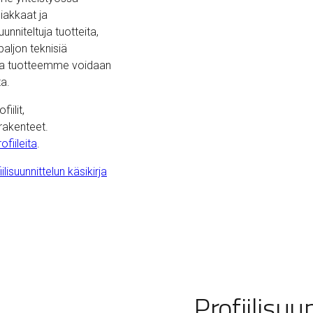
iakkaat ja
nniteltuja tuotteita,
paljon teknisiä
tessa tuotteemme voidaan
ta.
iilit,
arakenteet.
ofiileita
.
ilisuunnittelun käsikirja
Profiilisuu