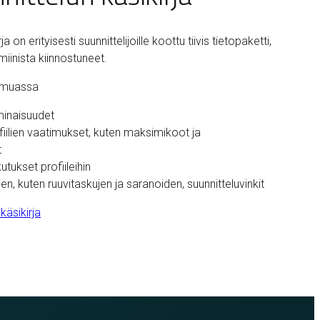
ja on erityisesti suunnittelijoille koottu tiivis tietopaketti,
miinista kiinnostuneet.
n muassa
minaisuudet
fiilien vaatimukset, kuten maksimikoot ja
t
kutukset profiileihin
ien, kuten ruuvitaskujen ja saranoiden, suunnitteluvinkit
 käsikirja