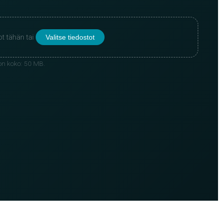
ot tähän tai
Valitse tiedostot
ston koko: 50 MB.