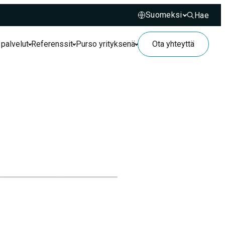
Hae
Hae sivusto
 palvelut
Referenssit
Purso yrityksenä
Ota yhteyttä