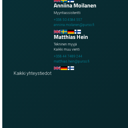
Englanti
Ruotsi
Suomi
Anniina Moilanen
Myyntiassistentti
+358 50 4384 557
anniina.moilanen@purso.fi
Englanti
Ruotsi
Saksa
Suomi
Matthias Hein
Tekninen myyjä
Kaikki muu vienti
+358 44 7489 244
matthias.hein@purso.fi
Englanti
Saksa
Suomi
Kaikki yhteystiedot