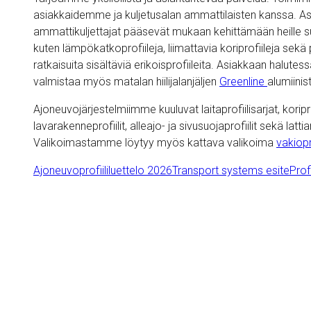
asiakkaidemme ja kuljetusalan ammattilaisten kanssa. As
ammattikuljettajat pääsevät mukaan kehittämään heille suu
kuten lämpökatkoprofiileja, liimattavia koriprofiileja sekä 
ratkaisuita sisältäviä erikoisprofiileita. Asiakkaan halu
valmistaa myös matalan hiilijalanjäljen
Greenline
alumiinis
Ajoneuvojärjestelmiimme kuuluvat laitaprofiilisarjat, koriprof
lavarakenneprofiilit, alleajo- ja sivusuojaprofiilit sekä latti
Valikoimastamme löytyy myös kattava valikoima
vakiopr
Ajoneuvoprofiililuettelo 2026
Transport systems esite
Profi