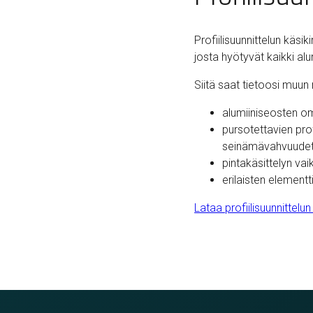
Profiilisuunnittelun käsikir
josta hyötyvät kaikki alu
Siitä saat tietoosi muu
alumiiniseosten o
pursotettavien pro
seinämävahvuude
pintakäsittelyn vai
erilaisten elementt
Lataa profiilisuunnittelun