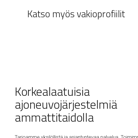
Katso myös vakioprofiilit
Korkealaatuisia
ajoneuvojärjestelmiä
ammattitaidolla
Tarjoamme yksilöllistä ja asiantuntevaa palvelua. Toimi