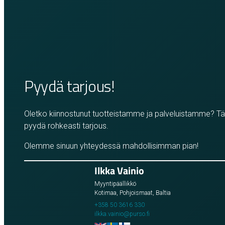
Pyydä tarjous!
Oletko kiinnostunut tuotteistamme ja palveluistamme? T
pyydä rohkeasti tarjous.
Olemme sinuun yhteydessä mahdollisimman pian!
Ilkka Vainio
Myyntipäällikkö
Kotimaa, Pohjoismaat, Baltia
+358 50 3616 330
ilkka.vainio@purso.fi