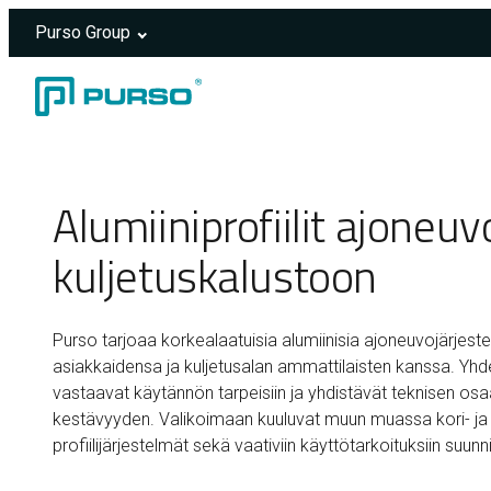
Purso Group
Siirry sisältöön
Header rendered server-side.
Alumiiniprofiilit ajoneuv
kuljetuskalustoon
Purso tarjoaa korkealaatuisia alumiinisia ajoneuvojärjestel
asiakkaidensa ja kuljetusalan ammattilaisten kanssa. Yhde
vastaavat käytännön tarpeisiin ja yhdistävät teknisen os
kestävyyden. Valikoimaan kuuluvat muun muassa kori- ja
profiilijärjestelmät sekä vaativiin käyttötarkoituksiin suunnite