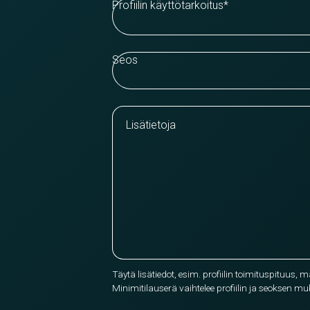
Profiilin käyttötarkoitus
*
Seos
Lisätietoja
Täytä lisätiedot, esim. profiilin toimituspituus, 
Minimitilauserä vaihtelee profiilin ja seoksen 