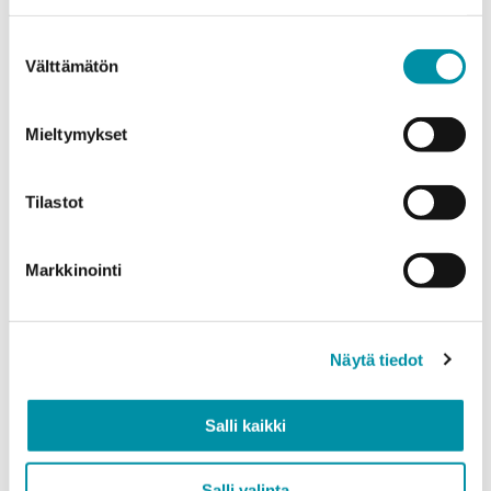
Valitse tuote ja syötä tilauksen määrä metreinä. Huomioithan, että
valittu laatu määrittää tilauksen minimipainon.
Suostumuksen
Välttämätön
valinta
Tuote
*
Mieltymykset
Määrä (m)
Tilastot
Markkinointi
Paino (kg)
Näytä tiedot
Laatu
Salli kaikki
EN AW-6063 (min. 250kg)
EN AW-6082 (min. 500kg)
Salli valinta