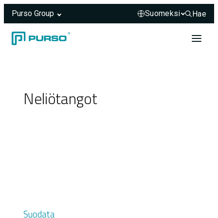
Purso Group
Hae
Hae sivus
Siirry sisältöön
Header rendered server-side.
Neliötangot
Suodata