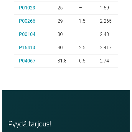
P01023
25
–
1.69
P00266
29
1.5
2.265
P00104
30
–
2.43
P16413
30
2.5
2.417
P04067
31.8
0.5
2.74
Pyydä tarjous!