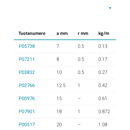
Tuotenumero
a mm
r mm
kg/m
P05738
7
0.5
0.13
P07211
8
0.5
0.17
P03832
10
0.5
0.27
P02766
12.5
1
0.42
P00976
15
–
0.61
P07901
18
1
0.872
P00517
20
–
1.08