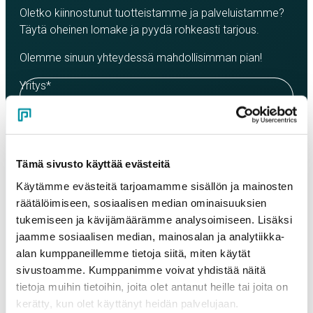
Oletko kiinnostunut tuotteistamme ja palveluistamme?
Täytä oheinen lomake ja pyydä rohkeasti tarjous.
Olemme sinuun yhteydessä mahdollisimman pian!
Yritys
*
Yhteyshenkilö
*
Tämä sivusto käyttää evästeitä
Käytämme evästeitä tarjoamamme sisällön ja mainosten
Sähköposti
*
räätälöimiseen, sosiaalisen median ominaisuuksien
tukemiseen ja kävijämäärämme analysoimiseen. Lisäksi
jaamme sosiaalisen median, mainosalan ja analytiikka-
Puhelinnumero
alan kumppaneillemme tietoja siitä, miten käytät
sivustoamme. Kumppanimme voivat yhdistää näitä
tietoja muihin tietoihin, joita olet antanut heille tai joita on
kerätty, kun olet käyttänyt heidän palvelujaan.
Tuotteet