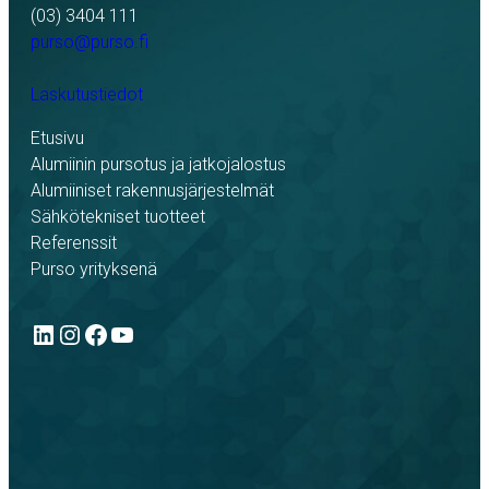
(03) 3404 111
purso@purso.fi
Laskutustiedot
Etusivu
Alumiinin pursotus ja jatkojalostus
Alumiiniset rakennusjärjestelmät
Sähkötekniset tuotteet
Referenssit
Purso yrityksenä
LinkedIn
Instagram
Facebook
YouTube