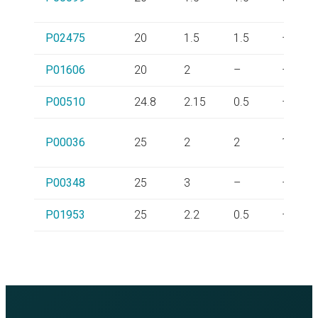
P02475
20
1.5
1.5
–
P01606
20
2
–
–
P00510
24.8
2.15
0.5
–
P00036
25
2
2
1
P00348
25
3
–
–
P01953
25
2.2
0.5
–