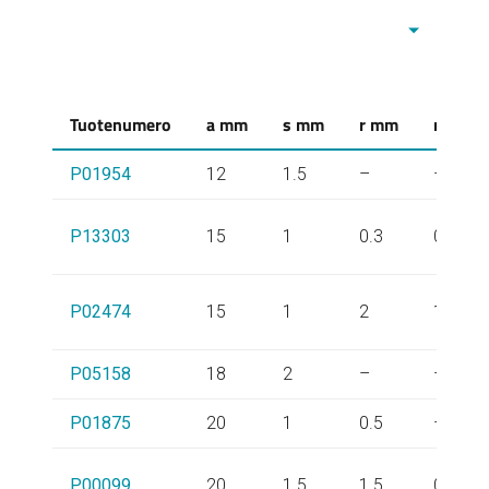
Tuotenumero
a mm
s mm
r mm
r1 mm
P01954
12
1.5
–
–
P13303
15
1
0.3
0.3
P02474
15
1
2
1
P05158
18
2
–
–
P01875
20
1
0.5
–
P00099
20
1.5
1.5
0.5