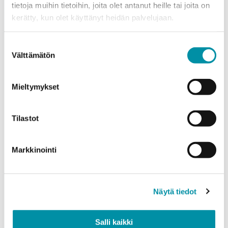
Puhelinnumero
tietoja muihin tietoihin, joita olet antanut heille tai joita on
kerätty, kun olet käyttänyt heidän palvelujaan.
Tuotteet
Suostumuksen
Valitse tuote ja syötä tilauksen määrä metreinä. Huomioithan, että
Välttämätön
valinta
valittu laatu määrittää tilauksen minimipainon.
Tuote
*
Mieltymykset
Tilastot
Määrä (m)
Markkinointi
Paino (kg)
Näytä tiedot
Salli kaikki