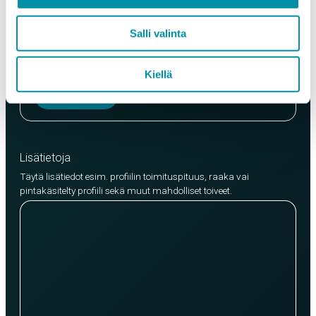
Laatu
Salli valinta
EN AW-6063 (min. 250kg)
EN AW-6082 (min. 500kg)
Kiellä
Lisää tuote
Lisätietoja
Täytä lisätiedot esim. profiilin toimituspituus, raaka vai
pintakäsitelty profiili sekä muut mahdolliset toiveet.