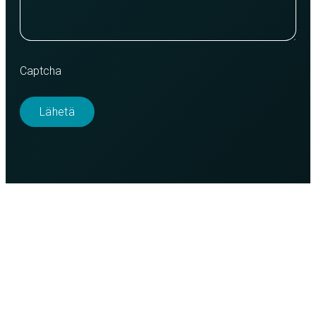
Captcha
Purso on suomalainen perheyritys, joka suunnittelee ja
valmistaa vastuullisia alumiiniratkaisuja teollisuuteen,