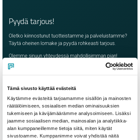
Pyydä tarjous!
Oletko kiinnostunut tuotteistamme ja palveluistamme?
Täytä oheinen lomake ja pyydä rohkeasti tarjous.
Olemme sinuun yhteydessä mahdollisimman pian!
Yritys
*
Tämä sivusto käyttää evästeitä
Yhteyshenkilö
*
Käytämme evästeitä tarjoamamme sisällön ja mainosten
räätälöimiseen, sosiaalisen median ominaisuuksien
tukemiseen ja kävijämäärämme analysoimiseen. Lisäksi
Sähköposti
*
jaamme sosiaalisen median, mainosalan ja analytiikka-
alan kumppaneillemme tietoja siitä, miten käytät
sivustoamme. Kumppanimme voivat yhdistää näitä