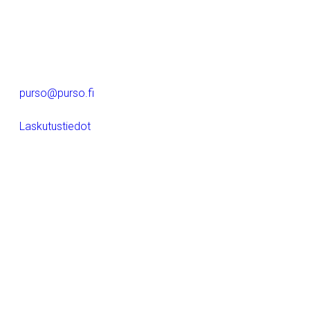
rakentamiseen ja valaistukseen.
Alumiinitie 1
37200, Siuro
(03) 3404 111
purso@purso.fi
Laskutustiedot
Etusivu
Alumiinin pursotus ja jatkojalostus
Alumiiniset rakennusjärjestelmät
Sähkötekniset tuotteet
Referenssit
Purso yrityksenä
LinkedIn
Instagram
Facebook
YouTube