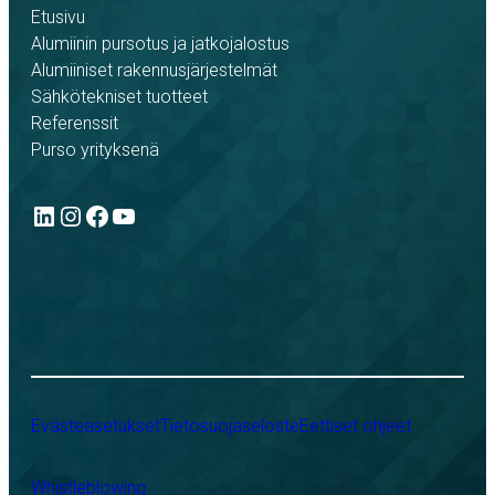
Etusivu
Alumiinin pursotus ja jatkojalostus
Alumiiniset rakennusjärjestelmät
Sähkötekniset tuotteet
Referenssit
Purso yrityksenä
LinkedIn
Instagram
Facebook
YouTube
Evästeasetukset
Tietosuojaseloste
Eettiset ohjeet
Whistleblowing