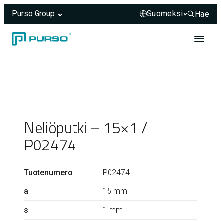
Purso Group
Hae
Hae sivus
Siirry sisältöön
Header rendered server-side.
Neliöputki – 15×1 /
P02474
Tuotenumero
P02474
a
15 mm
s
1 mm