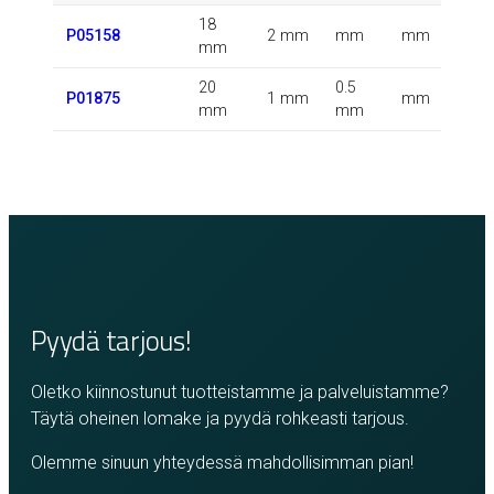
18
0.
P05158
2 mm
mm
mm
mm
k
20
0.5
0.
P01875
1 mm
mm
mm
mm
k
Pyydä tarjous!
Oletko kiinnostunut tuotteistamme ja palveluistamme?
Täytä oheinen lomake ja pyydä rohkeasti tarjous.
Olemme sinuun yhteydessä mahdollisimman pian!