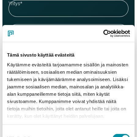
Yritys
*
Yhteyshenkilö
*
Sähköposti
*
Tämä sivusto käyttää evästeitä
Käytämme evästeitä tarjoamamme sisällön ja mainosten
räätälöimiseen, sosiaalisen median ominaisuuksien
Puhelinnumero
tukemiseen ja kävijämäärämme analysoimiseen. Lisäksi
jaamme sosiaalisen median, mainosalan ja analytiikka-
alan kumppaneillemme tietoja siitä, miten käytät
Tuotteet
sivustoamme. Kumppanimme voivat yhdistää näitä
Valitse tuote ja syötä tilauksen määrä metreinä. Huomioithan, että
tietoja muihin tietoihin, joita olet antanut heille tai joita on
valittu laatu määrittää tilauksen minimipainon.
kerätty, kun olet käyttänyt heidän palvelujaan.
Tuote
*
Suostumuksen