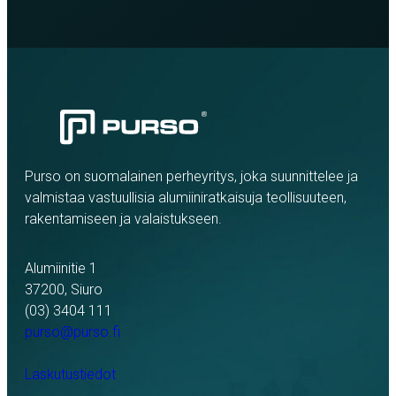
Purso on suomalainen perheyritys, joka suunnittelee ja
valmistaa vastuullisia alumiiniratkaisuja teollisuuteen,
rakentamiseen ja valaistukseen.
Alumiinitie 1
37200, Siuro
(03) 3404 111
purso@purso.fi
Laskutustiedot