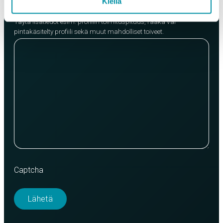
Kiellä
Lisätietoja
Täytä lisätiedot esim. profiilin toimituspituus, raaka vai
pintakäsitelty profiili sekä muut mahdolliset toiveet.
Captcha