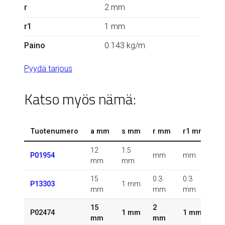
r
2 mm
r1
1 mm
Paino
0.143 kg/m
Pyydä tarjous
Katso myös nämä:
Tuotenumero
a mm
s mm
r mm
r1 mm
k
12
1.5
0.
P01954
mm
mm
mm
mm
k
15
0.3
0.3
0.
P13303
1 mm
mm
mm
mm
k
15
2
0.
P02474
1 mm
1 mm
mm
mm
k