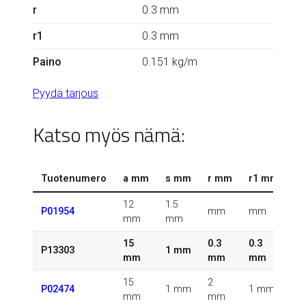
r
0.3 mm
r1
0.3 mm
Paino
0.151 kg/m
Pyydä tarjous
Katso myös nämä:
Tuotenumero
a mm
s mm
r mm
r1 mm
k
12
1.5
0.
P01954
mm
mm
mm
mm
k
15
0.3
0.3
0.
P13303
1 mm
mm
mm
mm
k
15
2
0.
P02474
1 mm
1 mm
mm
mm
k