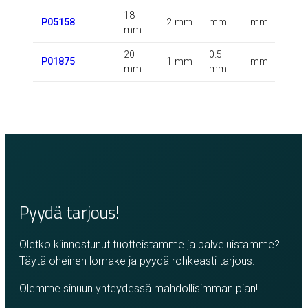
18
0.
P05158
2 mm
mm
mm
mm
k
20
0.5
0.
P01875
1 mm
mm
mm
mm
k
Pyydä tarjous!
Oletko kiinnostunut tuotteistamme ja palveluistamme?
Täytä oheinen lomake ja pyydä rohkeasti tarjous.
Olemme sinuun yhteydessä mahdollisimman pian!