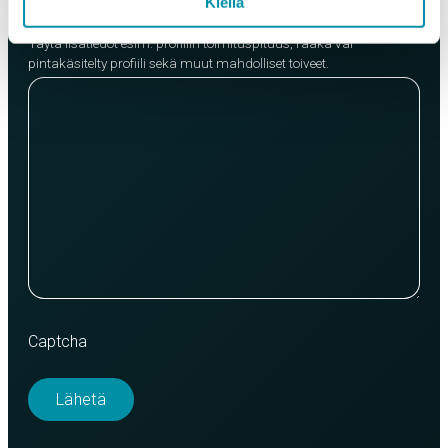
Kiellä
Lisätietoja
Täytä lisätiedot esim. profiilin toimituspituus, raaka vai
pintakäsitelty profiili sekä muut mahdolliset toiveet.
Captcha