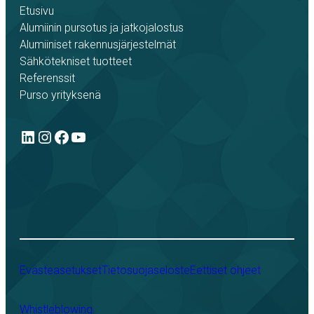
Etusivu
Alumiinin pursotus ja jatkojalostus
Alumiiniset rakennusjärjestelmät
Sähkötekniset tuotteet
Referenssit
Purso yrityksenä
LinkedIn
Instagram
Facebook
YouTube
Evästeasetukset
Tietosuojaseloste
Eettiset ohjeet
Whistleblowing