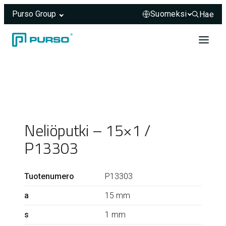
Purso Group
Hae
Hae sivus
Siirry sisältöön
Header rendered server-side.
Neliöputki – 15×1 /
P13303
Tuotenumero
P13303
a
15 mm
s
1 mm