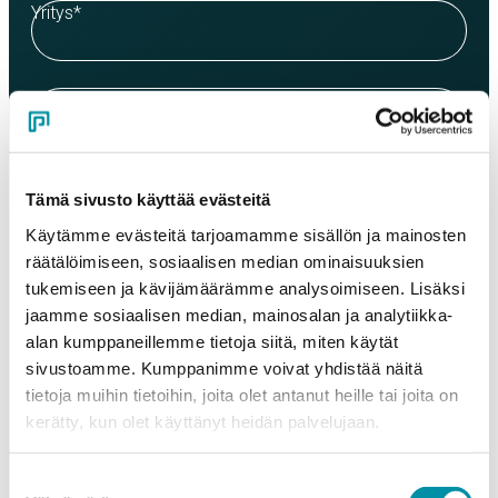
Yritys
*
Yhteyshenkilö
*
Sähköposti
*
Tämä sivusto käyttää evästeitä
Käytämme evästeitä tarjoamamme sisällön ja mainosten
räätälöimiseen, sosiaalisen median ominaisuuksien
Puhelinnumero
tukemiseen ja kävijämäärämme analysoimiseen. Lisäksi
jaamme sosiaalisen median, mainosalan ja analytiikka-
alan kumppaneillemme tietoja siitä, miten käytät
Tuotteet
sivustoamme. Kumppanimme voivat yhdistää näitä
Valitse tuote ja syötä tilauksen määrä metreinä. Huomioithan, että
tietoja muihin tietoihin, joita olet antanut heille tai joita on
valittu laatu määrittää tilauksen minimipainon.
kerätty, kun olet käyttänyt heidän palvelujaan.
Tuote
*
Suostumuksen