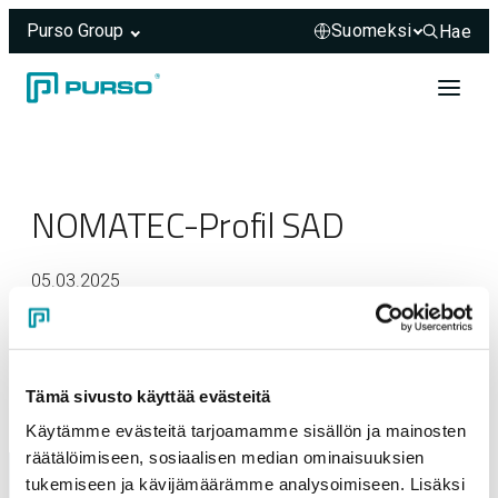
Purso Group
Hae
Hae sivus
Siirry sisältöön
Header rendered server-side.
NOMATEC-Profil SAD
05.03.2025
Tämä sivusto käyttää evästeitä
Käytämme evästeitä tarjoamamme sisällön ja mainosten
räätälöimiseen, sosiaalisen median ominaisuuksien
tukemiseen ja kävijämäärämme analysoimiseen. Lisäksi