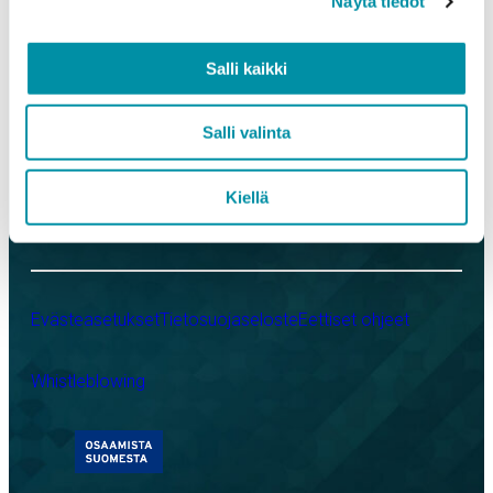
Näytä tiedot
Referenssit
Purso yrityksenä
Salli kaikki
LinkedIn
Instagram
Facebook
YouTube
Salli valinta
Kiellä
Evästeasetukset
Tietosuojaseloste
Eettiset ohjeet
Whistleblowing