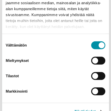
jaamme sosiaalisen median, mainosalan ja analytiikka-
alan kumppaneillemme tietoja siitä, miten käytät
sivustoamme. Kumppanimme voivat yhdistää näitä
tietoja muihin tietoihin, joita olet antanut heille tai joita on
Purso on suomalainen perheyritys, joka suunnittelee ja
kerätty, kun olet käyttänyt heidän palvelujaan.
valmistaa vastuullisia alumiiniratkaisuja teollisuuteen,
rakentamiseen ja valaistukseen.
Suostumuksen
Välttämätön
valinta
Alumiinitie 1
37200, Siuro
Mieltymykset
(03) 3404 111
purso@purso.fi
Tilastot
Laskutustiedot
Etusivu
Markkinointi
Alumiinin pursotus ja jatkojalostus
Alumiiniset rakennusjärjestelmät
Sähkötekniset tuotteet