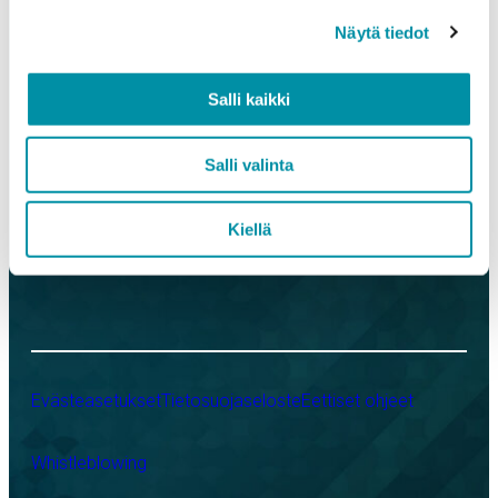
Alumiinin pursotus ja jatkojalostus
Näytä tiedot
Alumiiniset rakennusjärjestelmät
Sähkötekniset tuotteet
Referenssit
Salli kaikki
Purso yrityksenä
Salli valinta
LinkedIn
Instagram
Facebook
YouTube
Kiellä
Evästeasetukset
Tietosuojaseloste
Eettiset ohjeet
Whistleblowing