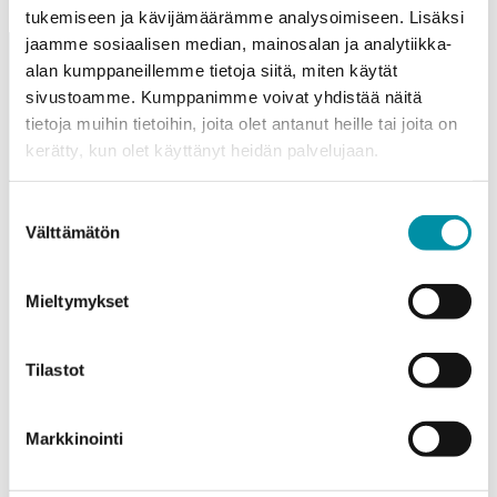
tukemiseen ja kävijämäärämme analysoimiseen. Lisäksi
jaamme sosiaalisen median, mainosalan ja analytiikka-
alan kumppaneillemme tietoja siitä, miten käytät
sivustoamme. Kumppanimme voivat yhdistää näitä
tietoja muihin tietoihin, joita olet antanut heille tai joita on
kerätty, kun olet käyttänyt heidän palvelujaan.
Purso on suomalainen perheyritys, joka suunnittelee ja
Suostumuksen
valmistaa vastuullisia alumiiniratkaisuja teollisuuteen,
Välttämätön
valinta
rakentamiseen ja valaistukseen.
Mieltymykset
Alumiinitie 1
37200, Siuro
(03) 3404 111
Tilastot
purso@purso.fi
Markkinointi
Laskutustiedot
Etusivu