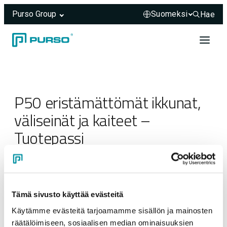
Purso Group
Hae
Hae sivus
Siirry sisältöön
Header rendered server-side.
P50 eristämättömät ikkunat,
väliseinät ja kaiteet –
Tuotepassi
30.12.2025
Tämä sivusto käyttää evästeitä
Käytämme evästeitä tarjoamamme sisällön ja mainosten
räätälöimiseen, sosiaalisen median ominaisuuksien