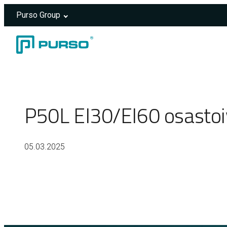
Purso Group
Siirry sisältöön
Header rendered server-side.
P50L EI30/EI60 osastoi
05.03.2025