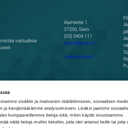
Et
Alumiinitie 1
Al
37200, Siuro
ja
(03) 3404 111
Al
mistaa vastuullisia
purso@purso.fi
ra
kseen.
Sä
Laskutustiedot
Re
Pu
teitä
mamme sisällön ja mainosten räätälöimiseen, sosiaalisen medi
n ja kävijämäärämme analysoimiseen. Lisäksi jaamme sosiaali
blowing
alan kumppaneillemme tietoja siitä, miten käytät sivustoamme.
näitä tietoja muihin tietoihin, joita olet antanut heille tai joita 