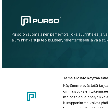
Purso on suomalainen perheyritys, joka suunnittelee ja val
alumiiniratkaisuja teollisuuteen, rakentamiseen ja valaistu
Tämä sivusto käyttää eväs
Käytämme evästeitä tarjoa
ominaisuuksien tukemisee
Evästeasetukset
Tietosuojaseloste
Eettiset ohjeet
Whistle
mainosalan ja analytiikka-
Kumppanimme voivat yhdistää 