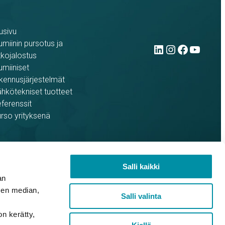
usivu
LinkedIn
Instag
Face
You
umiinin pursotus ja
tkojalostus
umiiniset
kennusjärjestelmät
hkötekniset tuotteet
ferenssit
rso yrityksenä
Salli kaikki
an
sen median,
Salli valinta
on kerätty,