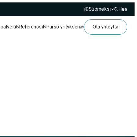
Hae
Hae sivusto
 palvelut
Referenssit
Purso yrityksenä
Ota yhteyttä