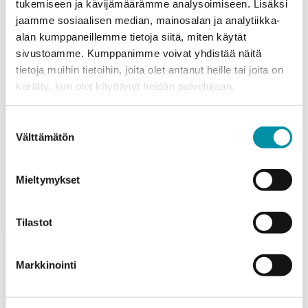
tukemiseen ja kävijämäärämme analysoimiseen. Lisäksi
jaamme sosiaalisen median, mainosalan ja analytiikka-
alan kumppaneillemme tietoja siitä, miten käytät
sivustoamme. Kumppanimme voivat yhdistää näitä
tietoja muihin tietoihin, joita olet antanut heille tai joita on
kerätty, kun olet käyttänyt heidän palvelujaan.
Purso on suomalainen perheyritys, joka suunnittelee ja
valmistaa vastuullisia alumiiniratkaisuja teollisuuteen,
Suostumuksen
rakentamiseen ja valaistukseen.
Välttämätön
valinta
Alumiinitie 1
Mieltymykset
37200, Siuro
(03) 3404 111
purso@purso.fi
Tilastot
Laskutustiedot
Markkinointi
Etusivu
Alumiinin pursotus ja jatkojalostus