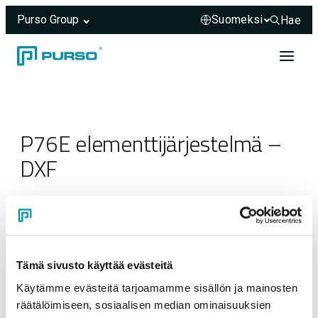
Purso Group
Hae
Hae sivus
Siirry sisältöön
Header rendered server-side.
P76E elementtijärjestelmä –
DXF
27.05.2025
Tämä sivusto käyttää evästeitä
Käytämme evästeitä tarjoamamme sisällön ja mainosten
räätälöimiseen, sosiaalisen median ominaisuuksien