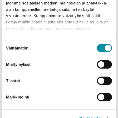
jaamme sosiaalisen median, mainosalan ja analytiikka-
alan kumppaneillemme tietoja siitä, miten käytät
sivustoamme. Kumppanimme voivat yhdistää näitä
tietoja muihin tietoihin, joita olet antanut heille tai joita on
Purso on suomalainen perheyritys, joka suunnittelee ja
kerätty, kun olet käyttänyt heidän palvelujaan.
valmistaa vastuullisia alumiiniratkaisuja teollisuuteen,
rakentamiseen ja valaistukseen.
Suostumuksen
Välttämätön
valinta
Alumiinitie 1
37200, Siuro
Mieltymykset
(03) 3404 111
purso@purso.fi
Tilastot
Laskutustiedot
Etusivu
Markkinointi
Alumiinin pursotus ja jatkojalostus
Alumiiniset rakennusjärjestelmät
Sähkötekniset tuotteet