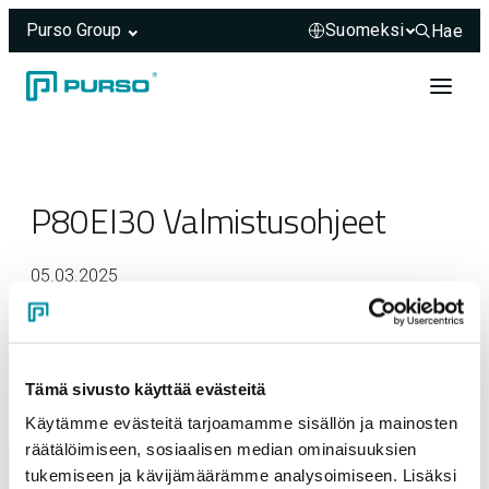
Purso Group
Hae
Hae sivus
Siirry sisältöön
Header rendered server-side.
P80EI30 Valmistusohjeet
05.03.2025
Tämä sivusto käyttää evästeitä
Käytämme evästeitä tarjoamamme sisällön ja mainosten
räätälöimiseen, sosiaalisen median ominaisuuksien
tukemiseen ja kävijämäärämme analysoimiseen. Lisäksi