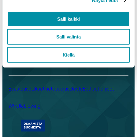
Näytä tiedot
Referenssit
Purso yrityksenä
Salli kaikki
LinkedIn
Instagram
Facebook
YouTube
Salli valinta
Kiellä
Evästeasetukset
Tietosuojaseloste
Eettiset ohjeet
Whistleblowing