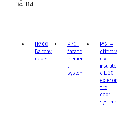
nämä
LK90X
P76E
P94 –
Balcony
facade
effectiv
doors
elemen
ely
t
insulate
system
d EI30
exterior
fire
door
system