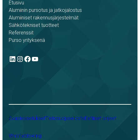
Etusivu
Alumiinin pursotus ja jatkojalostus
Alumiiniset rakennusjärjestelmät
Sähkötekniset tuotteet
Referenssit
Purso yrityksenä
LinkedIn
Instagram
Facebook
YouTube
Evästeasetukset
Tietosuojaseloste
Eettiset ohjeet
Whistleblowing