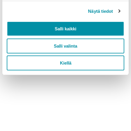
Näytä tiedot
100 % kierrätettyä Greenline-
alumiinia
Salli kaikki
Rakennusjärjestelmätuotteissamme käytetään
Salli valinta
ainoastaan Greenline-alumiinia, joka on täysin
kierrätettyä. Oma sulattomme sulattaa ja jalostaa
Kiellä
kierrätysmateriaalin, jotta sitä voidaan käyttää
uudelleen tuotteidemme raaka-aineena.
Alumiini sopii erinomaisesti kierrätykseen, sillä sen
laatu säilyy prosessissa muuttumattomana.
Greenline-alumiini täyttää kaikki samat
vaatimukset kuin primäärialumiini – vain
hiilijalanjälki on merkittävästi pienempi.
Tutustu Greenlineen