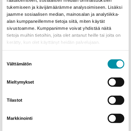
tukemiseen ja kävijämäärämme analysoimiseen. Lisäksi
jaamme sosiaalisen median, mainosalan ja analytiikka-
alan kumppaneillemme tietoja siitä, miten käytät
sivustoamme. Kumppanimme voivat yhdistää näitä
tietoja muihin tietoihin, joita olet antanut heille tai joita on
kerätty, kun olet käyttänyt heidän palvelujaan.
Suostumuksen
Välttämätön
valinta
Referenssit
Katso kaikki referenssit
Mieltymykset
Tilastot
Markkinointi