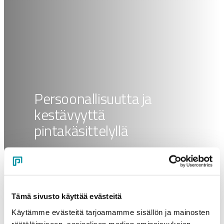
Persoonallisuutta ja
kestävyyttä
pintakäsittelyllä
Purson anodisointi ja pulverimaalaus antavat
alumiinille upean ulkonäön sekä vahvan
suojan säätä ja kulutusta vastaan – ilman
kompromisseja.
Tämä sivusto käyttää evästeitä
Käytämme evästeitä tarjoamamme sisällön ja mainosten
Tutustu pintakäsittelyihin
räätälöimiseen, sosiaalisen median ominaisuuksien