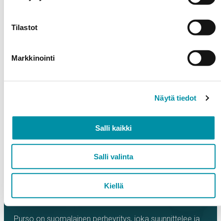
Pintakäsiteltynä voidaan käyttää ankarissa
ilmastorasitusolosuhteissa (SFS-EN ISO 12944-
2 luokat C4–C5-M)
Tilastot
Valmistettavissa 100% kierrätetystä Purso
Greenline alumiiniaihiosta
Markkinointi
Esimerkkikäyttökohteita esimerkiksi julkisivut ja
pysäköintitalojen verhoilut
dwg-tiedosto
tekninen esite
Näytä tiedot
Salli kaikki
Salli valinta
Kiellä
Purso on suomalainen perheyritys, joka suunnittelee ja