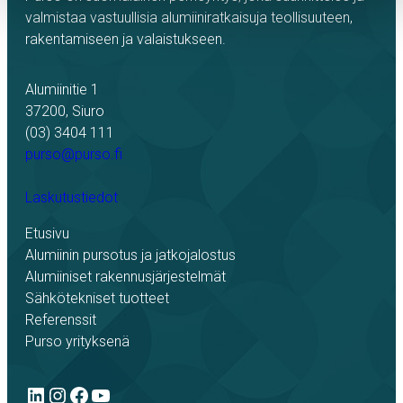
valmistaa vastuullisia alumiiniratkaisuja teollisuuteen,
rakentamiseen ja valaistukseen.
Alumiinitie 1
37200, Siuro
(03) 3404 111
purso@purso.fi
Laskutustiedot
Etusivu
Alumiinin pursotus ja jatkojalostus
Alumiiniset rakennusjärjestelmät
Sähkötekniset tuotteet
Referenssit
Purso yrityksenä
LinkedIn
Instagram
Facebook
YouTube