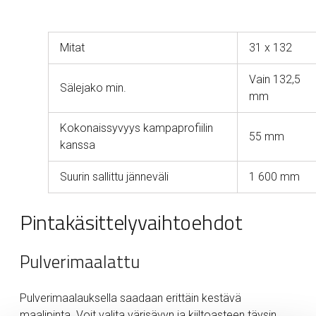
Mitat
31 x 132
Vain 132,5
Sälejako min.
mm
Kokonaissyvyys kampaprofiilin
55 mm
kanssa
Suurin sallittu jänneväli
1 600 mm
Pintakäsittelyvaihtoehdot
Pulverimaalattu
Pulverimaalauksella saadaan erittäin kestävä
maalipinta. Voit valita värisävyn ja kiiltoasteen täysin