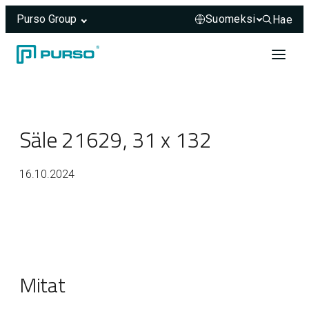
Purso Group
Hae
Hae sivus
Siirry sisältöön
Header rendered server-side.
Säle 21629, 31 x 132
16.10.2024
Mitat