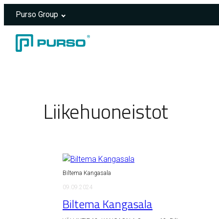
Purso Group
Siirry sisältöön
Header rendered server-side.
Liikehuoneistot
Biltema Kangasala
09.09.2024
Biltema Kangasala