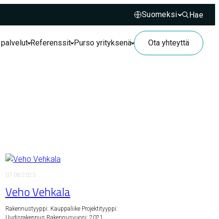
Hae
Hae sivusto
 palvelut
Referenssit
Purso yrityksenä
Ota yhteyttä
07.06.2023
Veho Vehkala
Rakennustyyppi: Kauppaliike Projektityyppi:
Uudisrakennus Rakennusvuosi: 2021