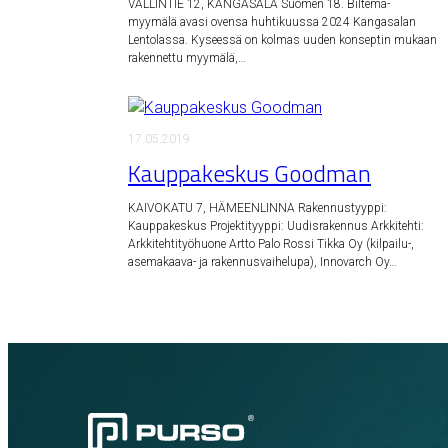
VÄLLINTIE 12, KANGASALA Suomen 18. Biltema-
myymälä avasi ovensa huhtikuussa 2024 Kangasalan
Lentolassa. Kyseessä on kolmas uuden konseptin mukaan
rakennettu myymälä,…
17.05.2019
Kauppakeskus Goodman
KAIVOKATU 7, HÄMEENLINNA Rakennustyyppi:
Kauppakeskus Projektityyppi: Uudisrakennus Arkkitehti:
Arkkitehtityöhuone Artto Palo Rossi Tikka Oy (kilpailu-,
asemakaava- ja rakennusvaihelupa), Innovarch Oy…