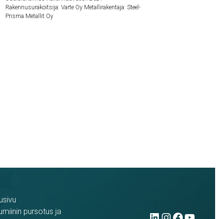
Rakennusurakoitsija: Varte Oy Metallirakentaja: Steel-
Prisma Metallit Oy
usivu
LinkedIn
Instag
Face
You
umiinin pursotus ja