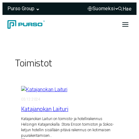
Purso Group
Hae
Hae sivus
Siirry sisältöön
Header rendered server-side.
Toimistot
03.12.2024
Katajanokan Laituri
Katajanokan Laituri on toimisto- ja hotellirakennus
Helsingin Katajanokalla. Stora Enson toimiston ja Sokos-
ketjun hotellin sisällään pitävä rakennus on kotimaisen
puurakentamisen…