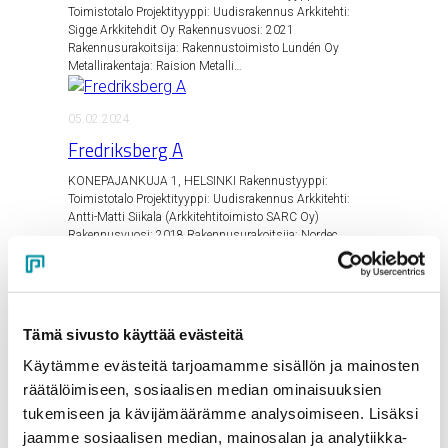
Toimistotalo Projektityyppi: Uudisrakennus Arkkitehti:
Sigge Arkki­tehdit Oy Rakennusvuosi: 2021
Rakennusurakoitsija: Rakennustoimisto Lundén Oy
Metallirakentaja: Raision Metalli…
05.02.2024
Fredriksberg A
KONEPAJANKUJA 1, HELSINKI Rakennustyyppi:
Toimistotalo Projektityyppi: Uudisrakennus Arkkitehti:
Antti-Matti Siikala (Arkkitehtitoimisto SARC Oy)
Rakennusvuosi: 2018 Rakennusurakoitsija: Nordec
Envelope Oy Metallirakentaja:…
Kuva: Merko/Tiit Veermäe
17.11.2023
Tämä sivusto käyttää evästeitä
Toimistorakennus Tulemaja (Tallink)
Käytämme evästeitä tarjoamamme sisällön ja mainosten
räätälöimiseen, sosiaalisen median ominaisuuksien
SADAMA 9, TALLINN Rakennustyyppi: Toimistotalo
Projektityyppi: Uudisrakennus Arkkitehti: M.Press
tukemiseen ja kävijämäärämme analysoimiseen. Lisäksi
Arhitektuuribüroo OÜ Rakennusvuosi: 2018
jaamme sosiaalisen median, mainosalan ja analytiikka-
Rakennusurakoitsija: AS Merko Ehitus Eesti