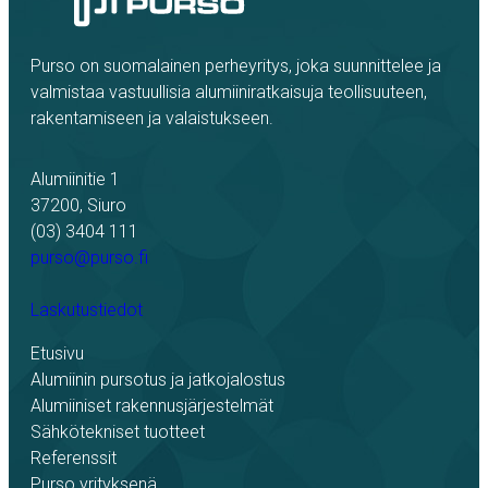
Purso on suomalainen perheyritys, joka suunnittelee ja
valmistaa vastuullisia alumiiniratkaisuja teollisuuteen,
rakentamiseen ja valaistukseen.
Alumiinitie 1
37200, Siuro
(03) 3404 111
purso@purso.fi
Laskutustiedot
Etusivu
Alumiinin pursotus ja jatkojalostus
Alumiiniset rakennusjärjestelmät
Sähkötekniset tuotteet
Referenssit
Purso yrityksenä