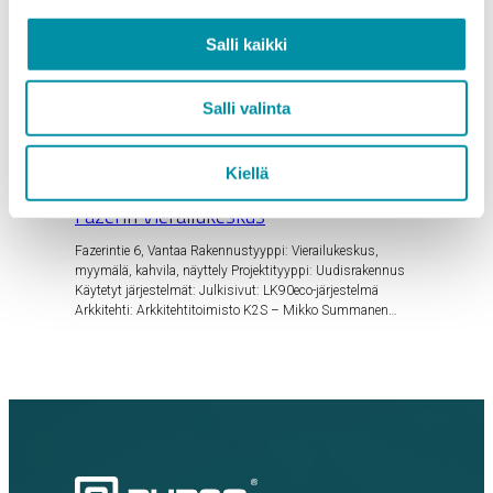
KPMG-Talo
Salli kaikki
TÖÖLÖNLAHDENKATU 3 A, HELSINKI Rakennustyyppi:
Toimistorakennus ja pääkonttori, 15 000 neliötä avaraa ja
muunneltavaa toimistotilaa kuudessa kerroksessa
Salli valinta
Helsingin ytimessä Projektityyppi:…
Kiellä
17.05.2019
Fazerin Vierailukeskus
Fazerintie 6, Vantaa Rakennustyyppi: Vierailukeskus,
myymälä, kahvila, näyttely Projektityyppi: Uudisrakennus
Käytetyt järjestelmät: Julkisivut: LK90eco-järjestelmä
Arkkitehti: Arkkitehtitoimisto K2S – Mikko Summanen…