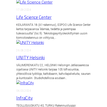
17.09.2024
Life Science Center
KEILARANTA 18 (A1-rakennus), ESPOO Life Science Center
kertoo tarjoavansa ”elämää, tiedettä ja parempaa
tulevaisuutta” (lsc.fi). Teknologiayrityskeskittymän uusin
toimistorakennus on viihtyisä,…
26.08.2024
UNITY Helsinki
VÄLIMERENKATU 22, HELSINKI Helsingin Jätkäsaaressa
sijaitseva UNITY Helsinki tarjoaa 105 loft-asuntoa,
yhteisöllisiä työtiloja, kattobaarin, kahvilapalveluita, saunan
ja kuntosalin. Studiohotellissa asutaan…
06.03.2024
InfraCity
TEOLLISUUSKATU 40, TURKU Rakennustyyppi: