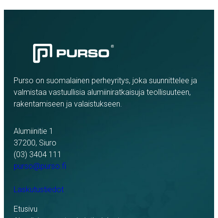
Purso on suomalainen perheyritys, joka suunnittelee ja
valmistaa vastuullisia alumiiniratkaisuja teollisuuteen,
rakentamiseen ja valaistukseen.
Alumiinitie 1
37200, Siuro
(03) 3404 111
purso@purso.fi
Laskutustiedot
Etusivu