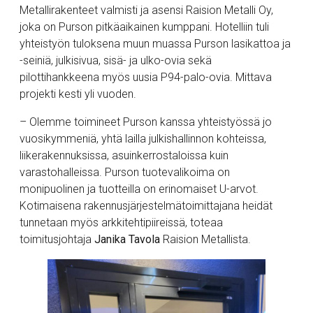
Metallirakenteet valmisti ja asensi Raision Metalli Oy,
joka on Purson pitkäaikainen kumppani. Hotelliin tuli
yhteistyön tuloksena muun muassa Purson lasikattoa ja
-seiniä, julkisivua, sisä- ja ulko-ovia sekä
pilottihankkeena myös uusia P94-palo-ovia. Mittava
projekti kesti yli vuoden.
– Olemme toimineet Purson kanssa yhteistyössä jo
vuosikymmeniä, yhtä lailla julkishallinnon kohteissa,
liikerakennuksissa, asuinkerrostaloissa kuin
varastohalleissa. Purson tuotevalikoima on
monipuolinen ja tuotteilla on erinomaiset U-arvot.
Kotimaisena rakennusjärjestelmätoimittajana heidät
tunnetaan myös arkkitehtipiireissä, toteaa
toimitusjohtaja
Janika Tavola
Raision Metallista.