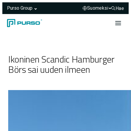
Purso Group
Hae
Hae sivus
Siirry sisältöön
Header rendered server-side.
Ikoninen Scandic Hamburger
Börs sai uuden ilmeen