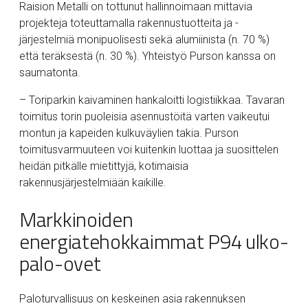
Raision Metalli on tottunut hallinnoimaan mittavia
projekteja toteuttamalla rakennustuotteita ja -
järjestelmiä monipuolisesti sekä alumiinista (n. 70 %)
että teräksestä (n. 30 %). Yhteistyö Purson kanssa on
saumatonta.
– Toriparkin kaivaminen hankaloitti logistiikkaa. Tavaran
toimitus torin puoleisia asennustöitä varten vaikeutui
montun ja kapeiden kulkuväylien takia. Purson
toimitusvarmuuteen voi kuitenkin luottaa ja suosittelen
heidän pitkälle mietittyjä, kotimaisia
rakennusjärjestelmiään kaikille.
Markkinoiden
energiatehokkaimmat P94 ulko-
palo-ovet
Paloturvallisuus on keskeinen asia rakennuksen