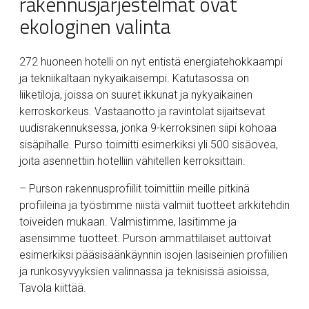
rakennusjärjestelmät ovat
ekologinen valinta
272 huoneen hotelli on nyt entistä energiatehokkaampi
ja tekniikaltaan nykyaikaisempi. Katutasossa on
liiketiloja, joissa on suuret ikkunat ja nykyaikainen
kerroskorkeus. Vastaanotto ja ravintolat sijaitsevat
uudisrakennuksessa, jonka 9-kerroksinen siipi kohoaa
sisäpihalle. Purso toimitti esimerkiksi yli 500 sisäovea,
joita asennettiin hotelliin vähitellen kerroksittain.
– Purson rakennusprofiilit toimittiin meille pitkinä
profiileina ja työstimme niistä valmiit tuotteet arkkitehdin
toiveiden mukaan. Valmistimme, lasitimme ja
asensimme tuotteet. Purson ammattilaiset auttoivat
esimerkiksi pääsisäänkäynnin isojen lasiseinien profiilien
ja runkosyvyyksien valinnassa ja teknisissä asioissa,
Tavola kiittää.