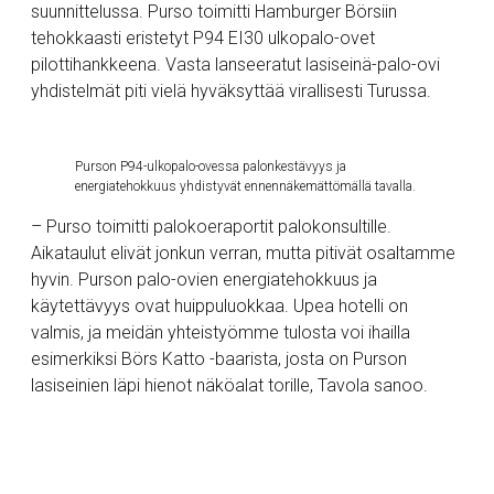
suunnittelussa. Purso toimitti Hamburger Börsiin
tehokkaasti eristetyt P94 EI30 ulkopalo-ovet
pilottihankkeena. Vasta lanseeratut lasiseinä-palo-ovi
yhdistelmät piti vielä hyväksyttää virallisesti Turussa.
Purson P94-ulkopalo-ovessa palonkestävyys ja
energiatehokkuus yhdistyvät ennennäkemättömällä tavalla.
– Purso toimitti palokoeraportit palokonsultille.
Aikataulut elivät jonkun verran, mutta pitivät osaltamme
hyvin. Purson palo-ovien energiatehokkuus ja
käytettävyys ovat huippuluokkaa. Upea hotelli on
valmis, ja meidän yhteistyömme tulosta voi ihailla
esimerkiksi Börs Katto -baarista, josta on Purson
lasiseinien läpi hienot näköalat torille, Tavola sanoo.