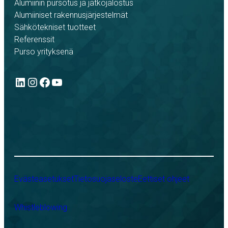
Alumiinin pursotus ja jatkojalostus
Alumiiniset rakennusjärjestelmät
Sähkötekniset tuotteet
Referenssit
Purso yrityksenä
LinkedIn
Instagram
Facebook
YouTube
Evästeasetukset
Tietosuojaseloste
Eettiset ohjeet
Whistleblowing