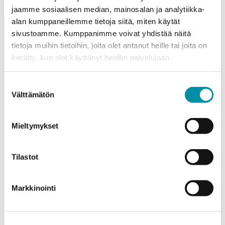
jaamme sosiaalisen median, mainosalan ja analytiikka-
alan kumppaneillemme tietoja siitä, miten käytät
sivustoamme. Kumppanimme voivat yhdistää näitä
tietoja muihin tietoihin, joita olet antanut heille tai joita on
kerätty, kun olet käyttänyt heidän palvelujaan.
Suostumuksen
Purso är ett finländskt familjeföretag som designar och
Välttämätön
valinta
tillverkar hållbara aluminiumlösningar för industri och
byggande.
Mieltymykset
Alumiinitie 1
37200, Siuro
Tilastot
(03) 3404 111
purso@purso.fi
Markkinointi
Faktureringsinformation
Hem