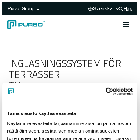
Purso Group
Hae
Hae sivus
Hoppa till innehåll
Header rendered server-side.
INGLASNINGSSYSTEM FÖR
TERRASSER
Tillverkningsmanual
23.03.2025
Tämä sivusto käyttää evästeitä
Käytämme evästeitä tarjoamamme sisällön ja mainosten
räätälöimiseen, sosiaalisen median ominaisuuksien
tukemiseen ja kävijämäärämme analysoimiseen. Lisäksi