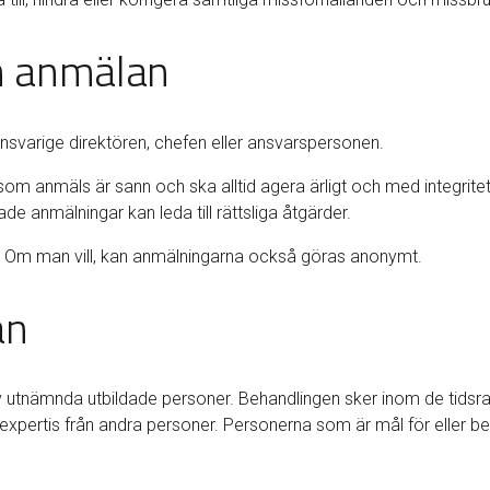
en anmälan
nsvarige direktören, chefen eller ansvarspersonen.
m anmäls är sann och ska alltid agera ärligt och med integritet.
e anmälningar kan leda till rättsliga åtgärder.
mn. Om man vill, kan anmälningarna också göras anonymt.
an
v utnämnda utbildade personer. Behandlingen sker inom de tidsra
h expertis från andra personer. Personerna som är mål för eller 