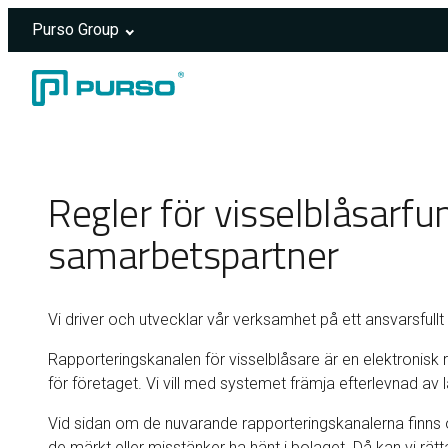
Purso Group
Hoppa till innehåll
Header rendered server-side.
Regler för visselblåsarf
samarbetspartner
Vi driver och utvecklar vår verksamhet på ett ansvarsfullt o
Rapporteringskanalen för visselblåsare är en elektronisk
för företaget. Vi vill med systemet främja efterlevnad av
Vid sidan om de nuvarande rapporteringskanalerna finns 
de märkt eller misstänker ha hänt i bolaget. Då kan vi rätt