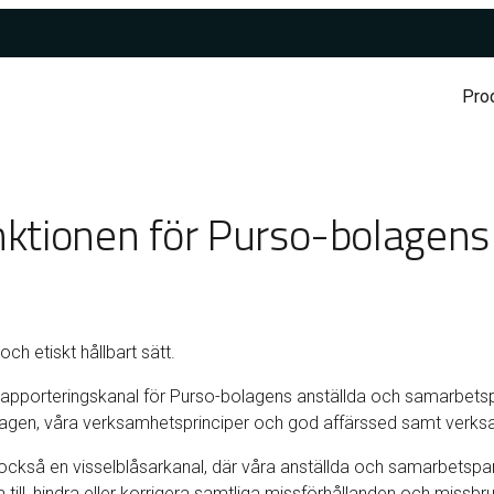
Prod
unktionen för Purso-bolagens
ch etiskt hållbart sätt.
 rapporteringskanal för Purso-bolagens anställda och samarbetspa
 lagen, våra verksamhetsprinciper och god affärssed samt verksam
också en visselblåsarkanal, där våra anställda och samarbetspar
a till, hindra eller korrigera samtliga missförhållanden och missbru