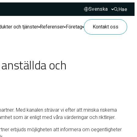
Hae
Hae sivusto
ukter och tjänster
Referenser
Företag
Kontakt oss
 anställda och
rtner. Med kanalen strävar vi efter att minska riskerna
het som är enligt med våra värderingar och riktlinjer.
tner erbjuds möjligheten att informera om oegentligheter
k.