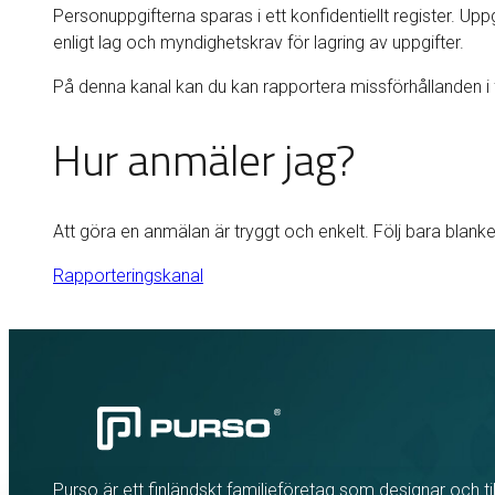
Personuppgifterna sparas i ett konfidentiellt register. Up
enligt lag och myndighetskrav för lagring av uppgifter.
På denna kanal kan du kan rapportera missförhållanden i 
Hur anmäler jag?
Att göra en anmälan är tryggt och enkelt. Följ bara blanke
Rapporteringskanal
Purso är ett finländskt familjeföretag som designar och til