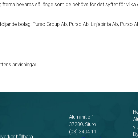
pgifterna bevaras så länge som de behövs för det syftet för vilka
följande bolag: Purso Group Ab, Purso Ab, Linjapinta Ab, Purso A
ttens anvisningar.
H
Alumiinitie 1
Al
37200, Siuro
vi
(03) 3404 111
By
lverkar hållbara