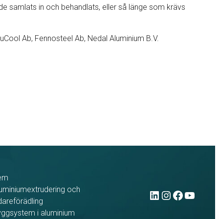
 de samlats in och behandlats, eller så länge som krävs
luCool Ab, Fennosteel Ab, Nedal Aluminium B.V.
em
LinkedIn
Instag
Face
You
uminiumextrudering och
dareförädling
ggsystem i aluminium