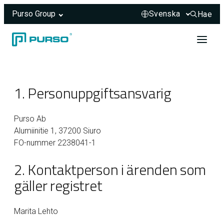
Purso Group
Hae
Hae sivus
Hoppa till innehåll
Header rendered server-side.
1. Personuppgiftsansvarig
Purso Ab
Alumiinitie 1, 37200 Siuro
FO-nummer 2238041-1
2. Kontaktperson i ärenden som
gäller registret
Marita Lehto