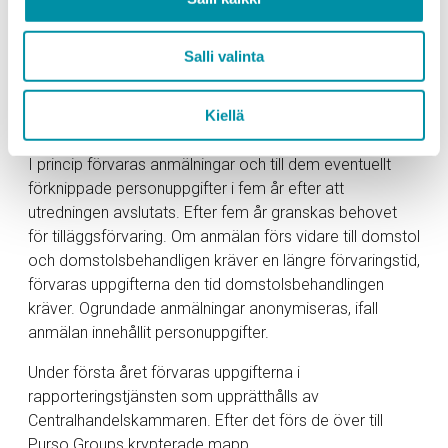
hur förvaringstid fastställs
I denna beskrivning nämnda personuppgifter förvaras
Salli valinta
endast så länge och i den utsträckning som det är
nödvändigt och den registeransvarige utnyttjar dem för
Kiellä
aktiviteter som specificerats i behandlingens syfte.
I princip förvaras anmälningar och till dem eventuellt
förknippade personuppgifter i fem år efter att
utredningen avslutats. Efter fem år granskas behovet
för tilläggsförvaring. Om anmälan förs vidare till domstol
och domstolsbehandligen kräver en längre förvaringstid,
förvaras uppgifterna den tid domstolsbehandlingen
kräver. Ogrundade anmälningar anonymiseras, ifall
anmälan innehållit personuppgifter.
Under första året förvaras uppgifterna i
rapporteringstjänsten som upprätthålls av
Centralhandelskammaren. Efter det förs de över till
Purso Groups krypterade mapp.