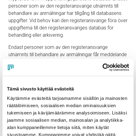
personer som av den registeransvarige utnämnts till
behandlare av anmälningar har tillgång till databasens
uppgifter. Vid behov kan den registeransvarige föra över
uppgifterna till den registeransvariges databas för
behandling eller arkivering.
Endast personer som av den registeransvarige
utnämnts till behandlare av anmälningar får meddelande
om anmälningarna och kan behandla dem i tjänsten.
Varje behandlare har individuella användarnamn för
inloggning i tjänsten. Personen som ansvarar för det
tekniska underhållet av tjänsten har inte tillgång till
Tämä sivusto käyttää evästeitä
anmälningsdatabasen. Personuppgifter kan överföras
till befintliga serviceleverantörer i den mån de deltar i
Käytämme evästeitä tarjoamamme sisällön ja mainosten
genomförandet av åtgärder inom ramen av ett
räätälöimiseen, sosiaalisen median ominaisuuksien
uppdrag.
tukemiseen ja kävijämäärämme analysoimiseen. Lisäksi
jaamme sosiaalisen median, mainosalan ja analytiikka-
Vi säkerställer en adekvat skyddsnivå för våra partners
alan kumppaneillemme tietoja siitä, miten käytät
personuppgifter i enlighet med gällande lagstiftning.
sivustoamme. Kumppanimme voivat yhdistää näitä