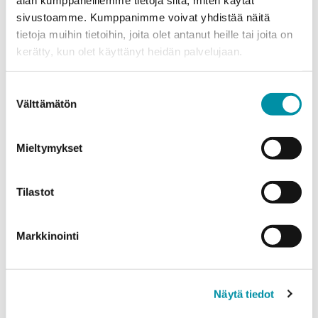
sivustoamme. Kumppanimme voivat yhdistää näitä
tietoja muihin tietoihin, joita olet antanut heille tai joita on
kerätty, kun olet käyttänyt heidän palvelujaan.
Purso är ett finländskt familjeföretag som designar och
Suostumuksen
tillverkar hållbara aluminiumlösningar för industri och
Välttämätön
valinta
byggande.
Alumiinitie 1
Mieltymykset
37200, Siuro
(03) 3404 111
Tilastot
purso@purso.fi
Faktureringsinformation
Markkinointi
Hem
Aluminiumextrudering och vidareförädling
Näytä tiedot
Byggsystem i aluminium
Elektirska produkter