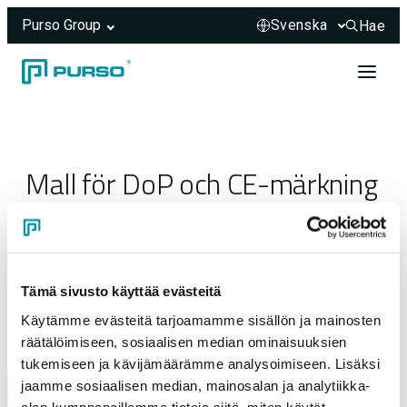
Purso Group
Hae
Hae sivus
Hoppa till innehåll
Header rendered server-side.
Mall för DoP och CE-märkning
23.03.2025
Tämä sivusto käyttää evästeitä
Käytämme evästeitä tarjoamamme sisällön ja mainosten
räätälöimiseen, sosiaalisen median ominaisuuksien
tukemiseen ja kävijämäärämme analysoimiseen. Lisäksi
jaamme sosiaalisen median, mainosalan ja analytiikka-
alan kumppaneillemme tietoja siitä, miten käytät