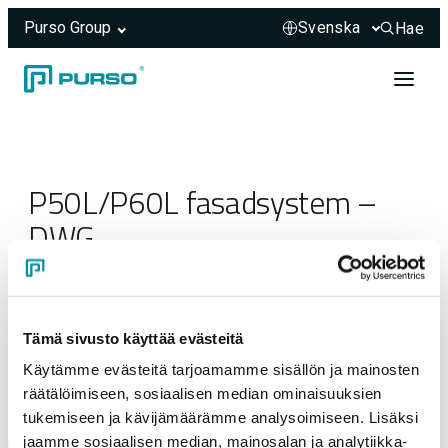
Purso Group
Hae
Hae sivus
Hoppa till innehåll
Header rendered server-side.
P50L/P60L fasadsystem –
DWG
23.03.2025
Tämä sivusto käyttää evästeitä
Käytämme evästeitä tarjoamamme sisällön ja mainosten
räätälöimiseen, sosiaalisen median ominaisuuksien
tukemiseen ja kävijämäärämme analysoimiseen. Lisäksi
jaamme sosiaalisen median, mainosalan ja analytiikka-