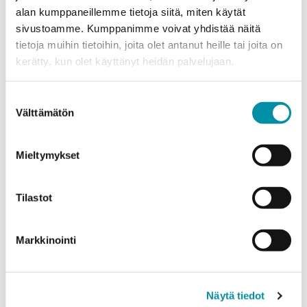
alan kumppaneillemme tietoja siitä, miten käytät
sivustoamme. Kumppanimme voivat yhdistää näitä
tietoja muihin tietoihin, joita olet antanut heille tai joita on
kerätty, kun olet käyttänyt heidän palvelujaan.
Purso är ett finländskt familjeföretag som designar och
Suostumuksen
tillverkar hållbara aluminiumlösningar för industri och
Välttämätön
valinta
byggande.
Mieltymykset
Alumiinitie 1
37200, Siuro
Tilastot
(03) 3404 111
purso@purso.fi
Markkinointi
Faktureringsinformation
Hem
Aluminiumextrudering och vidareförädling
Näytä tiedot