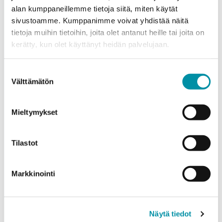
alan kumppaneillemme tietoja siitä, miten käytät
sivustoamme. Kumppanimme voivat yhdistää näitä
tietoja muihin tietoihin, joita olet antanut heille tai joita on
kerätty, kun olet käyttänyt heidän palvelujaan.
Purso är ett finländskt familjeföretag som designar och
Suostumuksen
tillverkar hållbara aluminiumlösningar för industri och
Välttämätön
valinta
byggande.
Mieltymykset
Alumiinitie 1
37200, Siuro
Tilastot
(03) 3404 111
purso@purso.fi
Markkinointi
Faktureringsinformation
Hem
Aluminiumextrudering och vidareförädling
Näytä tiedot