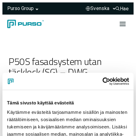
Purso Group
Hae
Hae sivus
Hoppa till innehåll
Header rendered server-side.
P50S fasadsystem utan
täcklock (SG) – DWG
23.03.2025
Tämä sivusto käyttää evästeitä
Käytämme evästeitä tarjoamamme sisällön ja mainosten
räätälöimiseen, sosiaalisen median ominaisuuksien
tukemiseen ja kävijämäärämme analysoimiseen. Lisäksi
jaamme sosiaalisen median, mainosalan ja analytiikka-