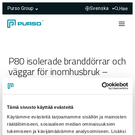
Purso Group
Hae
Hae sivus
Hoppa till innehåll
Header rendered server-side.
P80 isolerade branddörrar och
väggar för inomhusbruk –
DWG
23.03.2025
Tämä sivusto käyttää evästeitä
Käytämme evästeitä tarjoamamme sisällön ja mainosten
räätälöimiseen, sosiaalisen median ominaisuuksien
tukemiseen ja kävijämäärämme analysoimiseen. Lisäksi