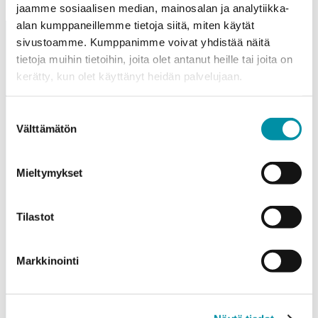
jaamme sosiaalisen median, mainosalan ja analytiikka-
alan kumppaneillemme tietoja siitä, miten käytät
sivustoamme. Kumppanimme voivat yhdistää näitä
tietoja muihin tietoihin, joita olet antanut heille tai joita on
kerätty, kun olet käyttänyt heidän palvelujaan.
Suostumuksen
Purso är ett finländskt familjeföretag som designar och
Välttämätön
valinta
tillverkar hållbara aluminiumlösningar för industri och
byggande.
Mieltymykset
Alumiinitie 1
37200, Siuro
Tilastot
(03) 3404 111
purso@purso.fi
Markkinointi
Faktureringsinformation
Hem