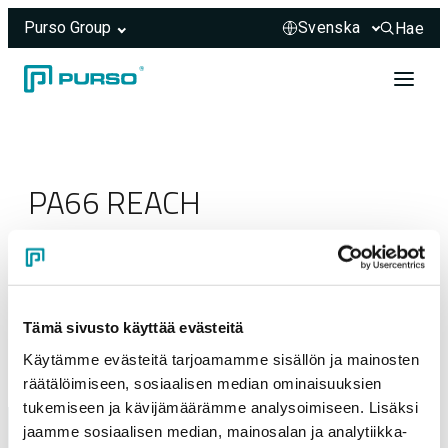
Purso Group
Hae
Hae sivus
Hoppa till innehåll
Header rendered server-side.
PA66 REACH
23.03.2025
Tämä sivusto käyttää evästeitä
Käytämme evästeitä tarjoamamme sisällön ja mainosten
räätälöimiseen, sosiaalisen median ominaisuuksien
tukemiseen ja kävijämäärämme analysoimiseen. Lisäksi
jaamme sosiaalisen median, mainosalan ja analytiikka-