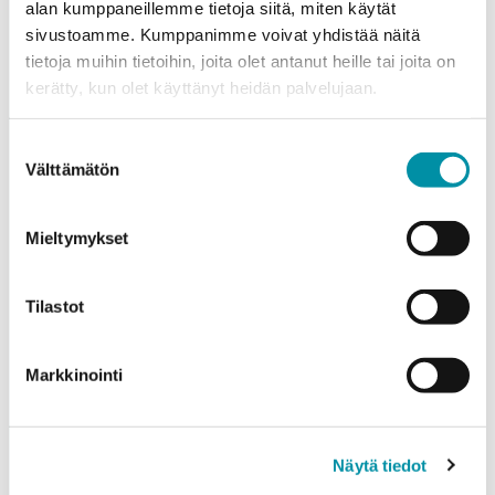
alan kumppaneillemme tietoja siitä, miten käytät
sivustoamme. Kumppanimme voivat yhdistää näitä
tietoja muihin tietoihin, joita olet antanut heille tai joita on
kerätty, kun olet käyttänyt heidän palvelujaan.
Purso är ett finländskt familjeföretag som designar och
tillverkar hållbara aluminiumlösningar för industri och
Suostumuksen
byggande.
Välttämätön
valinta
Alumiinitie 1
Mieltymykset
37200, Siuro
(03) 3404 111
Tilastot
purso@purso.fi
Faktureringsinformation
Markkinointi
Hem
Aluminiumextrudering och vidareförädling
Byggsystem i aluminium
Näytä tiedot
Elektirska produkter