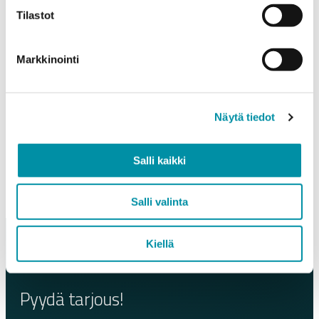
J07139
Tilastot
J07435
J07831
J15041
Markkinointi
J15658
J07136
J07575
and 25 mm end sections
Näytä tiedot
Read more
Salli kaikki
Salli valinta
Kiellä
Pyydä tarjous!