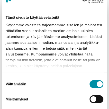
Compatible profiles
J15684
J07139
Tämä sivusto käyttää evästeitä
J07435
J07831
Käytämme evästeitä tarjoamamme sisällön ja mainosten
J15041
räätälöimiseen, sosiaalisen median ominaisuuksien
J15658
tukemiseen ja kävijämäärämme analysoimiseen. Lisäksi
J07136
jaamme sosiaalisen median, mainosalan ja analytiikka-
J07575
alan kumppaneillemme tietoja siitä, miten käytät
and 25 mm end sections
sivustoamme. Kumppanimme voivat yhdistää näitä
Read more
tietoja muihin tietoihin, joita olet antanut heille tai joita on
kerätty, kun olet käyttänyt heidän palvelujaan.
J14968 – 25 mm Lower
Suostumuksen
section
Välttämätön
valinta
2.96 kgm
Compatible profiles
Mieltymykset
J15684