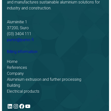
and manufactures sustainable aluminium solutions for
industry and construction.
Alumiinitie 1
37200, Siuro
(03) 3404 111
purso@purso.fi
Billing information
Home
References
Company
Aluminium extrusion and further processing
Building
Electrical products
LinkedIn
Instagram
Facebook
YouTube