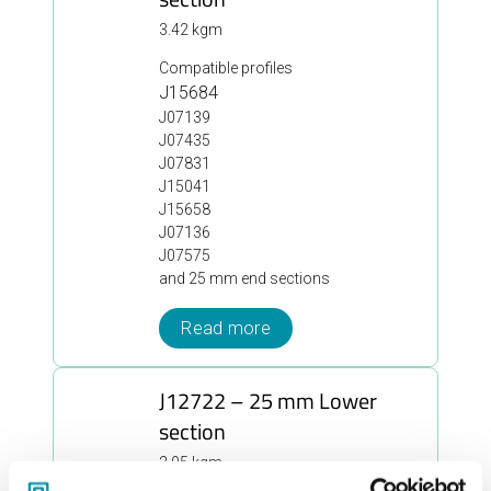
3.42 kgm
Compatible profiles
J15684
J07139
J07435
J07831
J15041
J15658
J07136
J07575
and 25 mm end sections
Read more
J12722 – 25 mm Lower
section
2.95 kgm