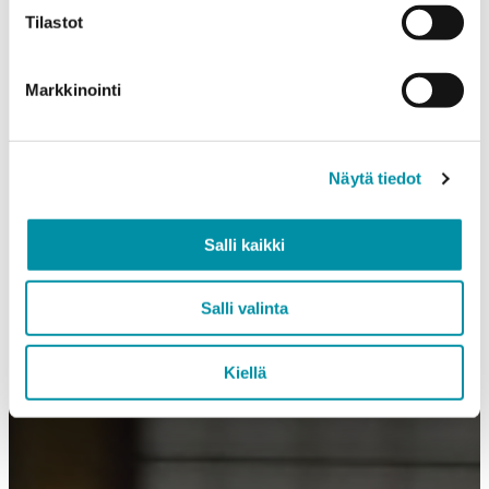
Tilastot
Markkinointi
Näytä tiedot
Salli kaikki
Salli valinta
Kiellä