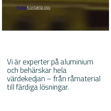
Purso
Kontakta oss
Vi är experter på aluminium
och behärskar hela
värdekedjan – från råmaterial
till färdiga lösningar.