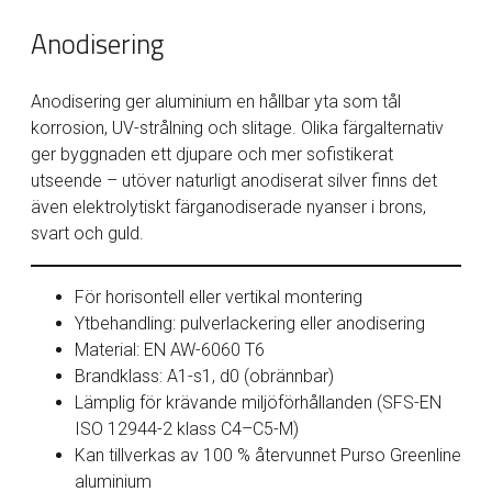
Anodisering
Anodisering ger aluminium en hållbar yta som tål
korrosion, UV-strålning och slitage. Olika färgalternativ
ger byggnaden ett djupare och mer sofistikerat
utseende – utöver naturligt anodiserat silver finns det
även elektrolytiskt färganodiserade nyanser i brons,
svart och guld.
För horisontell eller vertikal montering
Ytbehandling: pulverlackering eller anodisering
Material: EN AW-6060 T6
Brandklass: A1-s1, d0 (obrännbar)
Lämplig för krävande miljöförhållanden (SFS-EN
ISO 12944-2 klass C4–C5-M)
Kan tillverkas av 100 % återvunnet Purso Greenline
aluminium