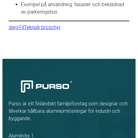
Exempel på användning: fasader och beklädnad
av parkeringshus
dwg-Fil
Teknisk broschyr
Purso är ett finländskt familjeföretag som designar och
tillverkar hållbara aluminiumlösningar för industri och
byggande.
Alumiinitie 1