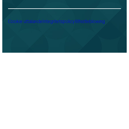
Cookie uttalande
Integritetspolicy
Whistleblowing