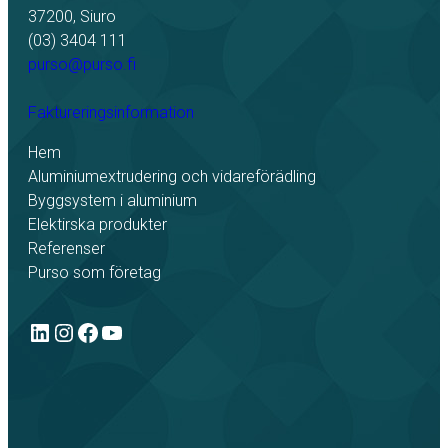
37200, Siuro
(03) 3404 111
purso@purso.fi
Faktureringsinformation
Hem
Aluminiumextrudering och vidareförädling
Byggsystem i aluminium
Elektirska produkter
Referenser
Purso som företag
LinkedIn
Instagram
Facebook
YouTube