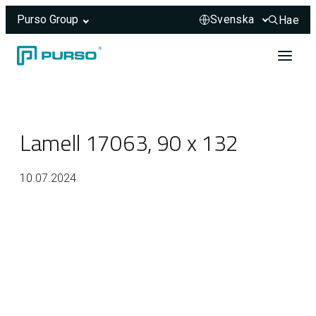
Purso Group
Hae
Hae sivus
Hoppa till innehåll
Header rendered server-side.
Lamell 17063, 90 x 132
10.07.2024