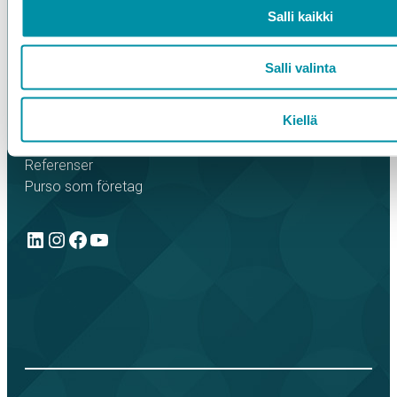
purso@purso.fi
Salli kaikki
Faktureringsinformation
Salli valinta
Hem
Aluminiumextrudering och vidareförädling
Kiellä
Byggsystem i aluminium
Elektirska produkter
Referenser
Purso som företag
LinkedIn
Instagram
Facebook
YouTube