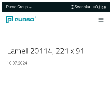
Purso Group
Hae
Hae sivus
Hoppa till innehåll
Header rendered server-side.
Lamell 20114, 221 x 91
10.07.2024