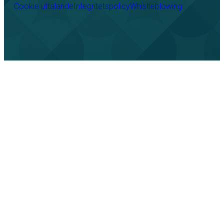
Cookie uttalande
Integritetspolicy
Whistleblowing