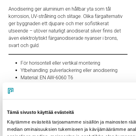
Anodisering ger aluminium en hållbar yta som tål
korrosion, UV-strålning och slitage. Olika färgalternativ
ger byggnaden ett djupare och mer sofistikerat
utseende – utöver naturligt anodiserat silver finns det
även elektrolytiskt färganodiserade nyanser i brons,
svart och guld.
För horisontell eller vertikal montering
Ytbehandling: pulverlackering eller anodisering
Material: EN AW-6060 T6
Brandklass: A1-s1, d0 (obrännbar)
Lämplig för krävande miljöförhållanden (SFS-EN
ISO 12944-2 klass C4–C5-M)
Kan tillverkas av 100 % återvunnet Purso Greenline
Tämä sivusto käyttää evästeitä
aluminium
Exempel på användning: fasader och beklädnad
Käytämme evästeitä tarjoamamme sisällön ja mainosten räät
av parkeringshus
median ominaisuuksien tukemiseen ja kävijämäärämme anal