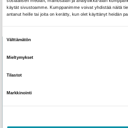
sosiaalisen median, mainosalan ja analytiikka-alan kumppanei
käytät sivustoamme. Kumppanimme voivat yhdistää näitä tietoja
dwg-Fil
Teknisk broschyr
antanut heille tai joita on kerätty, kun olet käyttänyt heidän p
Suostumuksen
Välttämätön
valinta
Mieltymykset
Tilastot
Purso är ett finländskt familjeföretag som designar och
tillverkar hållbara aluminiumlösningar för industri och
byggande.
Markkinointi
Alumiinitie 1
37200, Siuro
(03) 3404 111