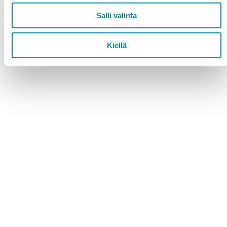
aluminium
Exempel på användning: fasader och beklädnad
Salli valinta
av parkeringshus
Kiellä
dwg-Fil
Teknisk broschyr
Purso är ett finländskt familjeföretag som designar och
tillverkar hållbara aluminiumlösningar för industri och
byggande.