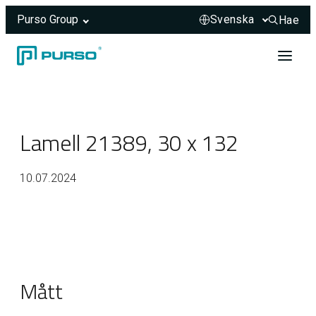
Purso Group
Hae
Hae sivus
Hoppa till innehåll
Header rendered server-side.
Lamell 21389, 30 x 132
10.07.2024
Mått