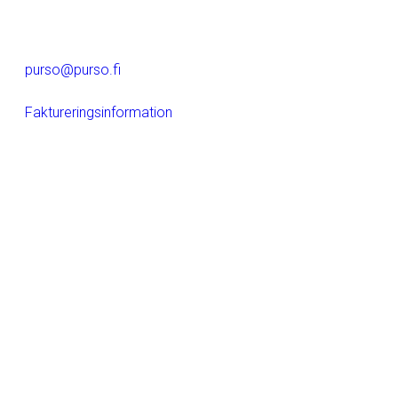
Alumiinitie 1
37200, Siuro
(03) 3404 111
purso@purso.fi
Faktureringsinformation
Hem
Aluminiumextrudering och vidareförädling
Byggsystem i aluminium
Elektirska produkter
Referenser
Purso som företag
LinkedIn
Instagram
Facebook
YouTube