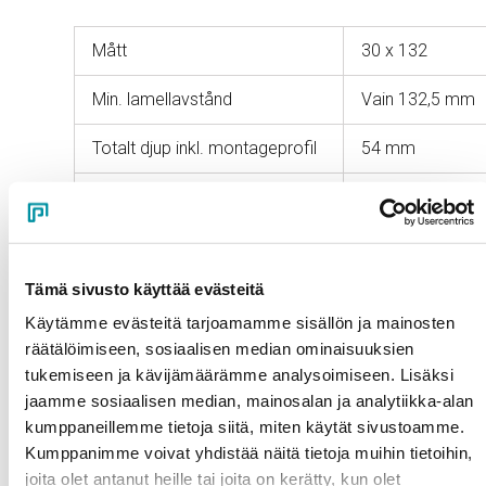
Mått
30 x 132
Min. lamellavstånd
Vain 132,5 mm
Totalt djup inkl. montageprofil
54 mm
Max. tillåten spännvidd
1600 mm
Ytbehandlingar
Tämä sivusto käyttää evästeitä
Pulverlackering
Käytämme evästeitä tarjoamamme sisällön ja mainosten
räätälöimiseen, sosiaalisen median ominaisuuksien
tukemiseen ja kävijämäärämme analysoimiseen. Lisäksi
Pulverlackering ger en extremt slitstark yta. Du kan fritt
jaamme sosiaalisen median, mainosalan ja analytiikka-alan
välja färg och glansgrad enligt dina önskemål. I Pursos
kumppaneillemme tietoja siitä, miten käytät sivustoamme.
egen pulverlackeringsanläggning kan man också blanda
Kumppanimme voivat yhdistää näitä tietoja muihin tietoihin,
färger med texturerade och pärlemorskimrande
joita olet antanut heille tai joita on kerätty, kun olet