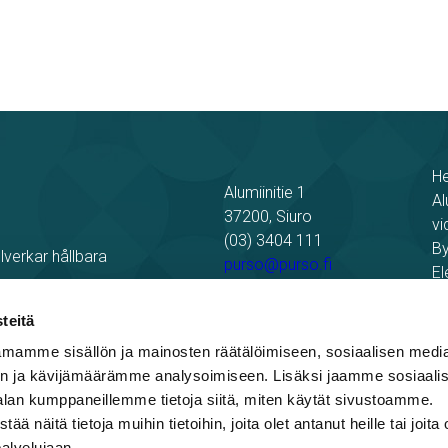
H
Alumiinitie 1
Al
37200, Siuro
vi
(03) 3404 111
By
lverkar hållbara
purso@purso.fi
El
Re
Faktureringsinformation
Pu
teitä
mamme sisällön ja mainosten räätälöimiseen, sosiaalisen medi
n ja kävijämäärämme analysoimiseen. Lisäksi jaamme sosiaali
alan kumppaneillemme tietoja siitä, miten käytät sivustoamme.
näitä tietoja muihin tietoihin, joita olet antanut heille tai joita 
palvelujaan.