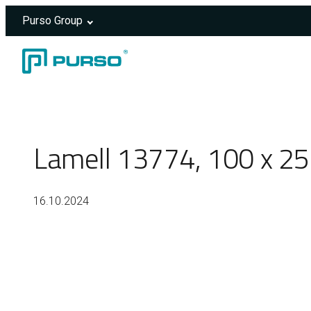
Purso Group
Hoppa till innehåll
Header rendered server-side.
Lamell 13774, 100 x 25
16.10.2024