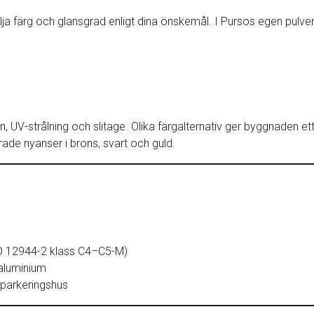
t välja färg och glansgrad enligt dina önskemål. I Pursos egen p
, UV-strålning och slitage. Olika färgalternativ ger byggnaden et
rade nyanser i brons, svart och guld.
SO 12944-2 klass C4–C5-M)
 aluminium
 parkeringshus