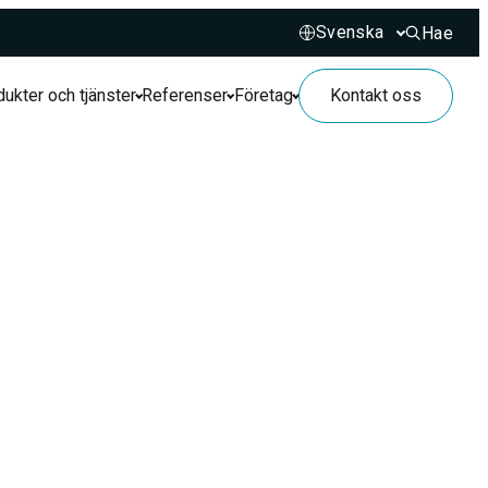
Hae
Hae sivusto
ukter och tjänster
Referenser
Företag
Kontakt oss