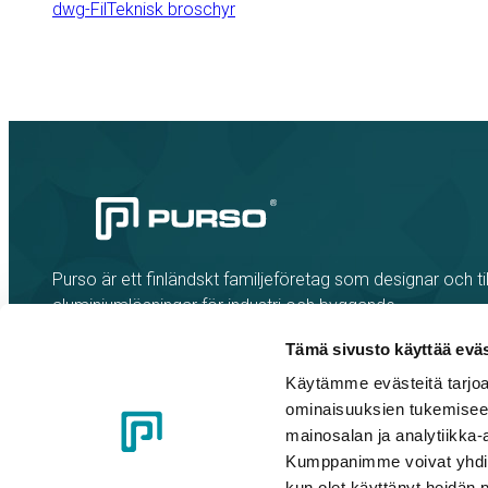
dwg-Fil
Teknisk broschyr
Purso är ett finländskt familjeföretag som designar och til
aluminiumlösningar för industri och byggande.
Tämä sivusto käyttää eväs
Käytämme evästeitä tarjoa
ominaisuuksien tukemisee
mainosalan ja analytiikka-
Kumppanimme voivat yhdistää 
kun olet käyttänyt heidän 