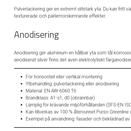
Pulverlackering ger en extremt slitstark yta. Du kan frit
texturerade och pärlemorskimrande effekter.
Anodisering
Anodisering ger aluminium en hållbar yta som tål korrosion
anodiserat silver finns det även elektrolytiskt färganodise
För horisontell eller vertikal montering
Ytbehandling: pulverlackering eller anodisering
Material: EN AW-6060 T6
Brandklass: A1-s1, d0 (obrännbar)
Lämplig för krävande miljöförhållanden (SFS-EN I
Kan tillverkas av 100 % återvunnet Purso Greenline
Exempel på användning: fasader och beklädnad av