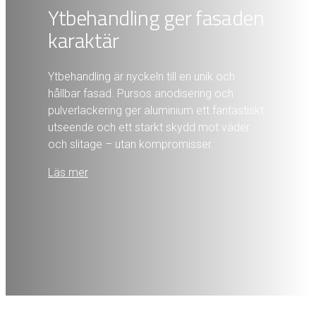
Ytbehandling ger fasaden
karaktär
Ytbehandling är nyckeln till en unik och
hållbar fasad. Pursos anodisering och
pulverlackering ger aluminium ett fantastiskt
utseende och ett starkt skydd mot väder
och slitage – utan kompromisser.
Läs mer