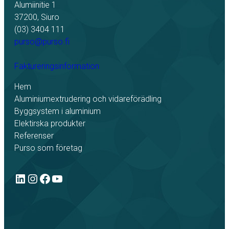
Alumiinitie 1
37200, Siuro
(03) 3404 111
purso@purso.fi
Faktureringsinformation
Hem
Aluminiumextrudering och vidareförädling
Byggsystem i aluminium
Elektirska produkter
Referenser
Purso som företag
LinkedIn
Instagram
Facebook
YouTube