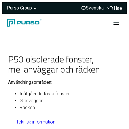
Purso Group
Hae
Hae sivus
Hoppa till innehåll
Header rendered server-side.
P50 oisolerade fönster,
mellanväggar och räcken
Användningsområden:
Inåtgående fasta fönster
Glasväggar
Räcken
Teknisk information