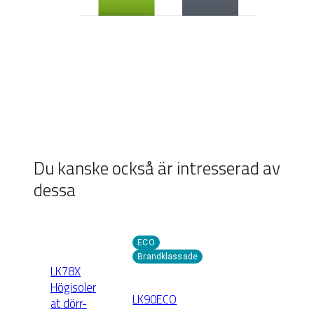
Du kanske också är intresserad av
dessa
ECO
Brandklassade
LK78X
Högisoler
LK90ECO
at dörr-