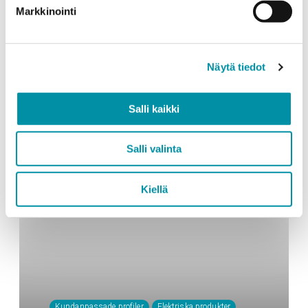
AluDo‑ledningskanalerna ger
Markkinointi
flexibilitet och prydlighet i
garaget
Näytä tiedot
Salli kaikki
Salli valinta
Kiellä
Kundanpassade profiler
Elektriska produkter