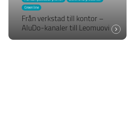
Greenline
Från verkstad till kontor –
AluDo-kanaler till Leomuovi
100 % återvunnet Greenline
aluminium
I våra byggsystemprodukter används enbart
Greenline‑aluminium, som är 100 % återvunnet. I