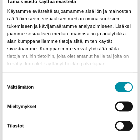
Tämä sivusto käyttää evästeitä
Greenline
Käytämme evästeitä tarjoamamme sisällön ja mainosten
Kauhajokis lantbruksskola
räätälöimiseen, sosiaalisen median ominaisuuksien
Vuoksi
tukemiseen ja kävijämäärämme analysoimiseen. Lisäksi
jaamme sosiaalisen median, mainosalan ja analytiikka-
alan kumppaneillemme tietoja siitä, miten käytät
sivustoamme. Kumppanimme voivat yhdistää näitä
tietoja muihin tietoihin, joita olet antanut heille tai joita on
kerätty, kun olet käyttänyt heidän palvelujaan.
Suostumuksen
Välttämätön
valinta
Mieltymykset
Tilastot
Kundanpassade profiler
Elektriska produkter
Greenline