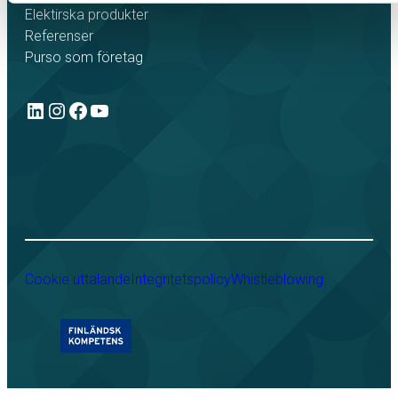
Elektirska produkter
Referenser
Purso som företag
LinkedIn
Instagram
Facebook
YouTube
Cookie uttalande
Integritetspolicy
Whistleblowing