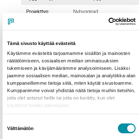
Projekttyp:
Nybyggnad
Arkitekt:
Sigge Arkki­tehdit Oy
Byggnadsår:
2021
Tämä sivusto käyttää evästeitä
Byggentreprenör:
Rakennustoimisto Lundén Oy
Käytämme evästeitä tarjoamamme sisällön ja mainosten
räätälöimiseen, sosiaalisen median ominaisuuksien
Metallbyggare:
Raision Metalli Oy
tukemiseen ja kävijämäärämme analysoimiseen. Lisäksi
jaamme sosiaalisen median, mainosalan ja analytiikka-alan
Utvecklare:
Turun Teknologiakiinteistöt Oy
kumppaneillemme tietoja siitä, miten käytät sivustoamme.
Kumppanimme voivat yhdistää näitä tietoja muihin tietoihin,
Bruttoarea:
7300 m2
joita olet antanut heille tai joita on kerätty, kun olet
käyttänyt heidän palvelujaan.
Suostumuksen
Välttämätön
valinta