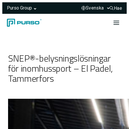
Purso Group
Hae
Hae sivus
Hoppa till innehåll
Header rendered server-side.
SNEP®-belysningslösningar
för inomhussport – El Padel,
Tammerfors