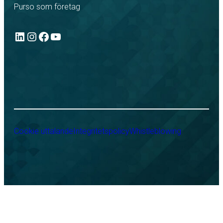
Purso som företag
LinkedIn
Instagram
Facebook
YouTube
Cookie uttalande
Integritetspolicy
Whistleblowing