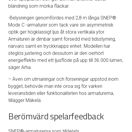
bländning som mörka fläckar.
-Belysningen genomfördes med 2,8 m långa SNEP®
Mode C -armaturer som tack vare sin asymmetrisk
optik ger högklassigt ljus åt stora vertikala ytor.
Armaturen är dimbar samt försedd med tidsstyrning,
närvaro samt en tryckknapps enhet. Modellen har
steglös justering och dessutom är den oerhört
energieffektiv med ett ljusflöde på upp till 36 000 lumen,
säger Arha.
– Även om utmaningar och förseningar uppstod inom
bygget, behövde man inte oroa sig för varken
leveranstiden eller funktionaliteten hos armaturerna,
tillägger Mäkelä.
Berömvärd spelarfeedback
SNEP®-armaturerna som tilldelats