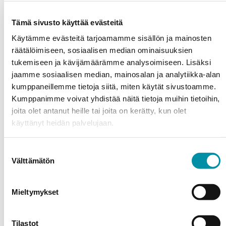
Byggnadsår:
2021
Tämä sivusto käyttää evästeitä
Käytämme evästeitä tarjoamamme sisällön ja mainosten
Byggentreprenör:
Varte Oy
räätälöimiseen, sosiaalisen median ominaisuuksien
tukemiseen ja kävijämäärämme analysoimiseen. Lisäksi
Metallbyggare:
Steel-Prisma Metallit Oy
jaamme sosiaalisen median, mainosalan ja analytiikka-alan
kumppaneillemme tietoja siitä, miten käytät sivustoamme.
Kumppanimme voivat yhdistää näitä tietoja muihin tietoihin,
joita olet antanut heille tai joita on kerätty, kun olet
käyttänyt heidän palvelujaan.
Suostumuksen
Välttämätön
valinta
Mieltymykset
Purso är ett finländskt familjeföretag som designar och
tillverkar hållbara aluminiumlösningar för industri och
Tilastot