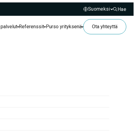
Hae
Hae sivusto
 palvelut
Referenssit
Purso yrityksenä
Ota yhteyttä