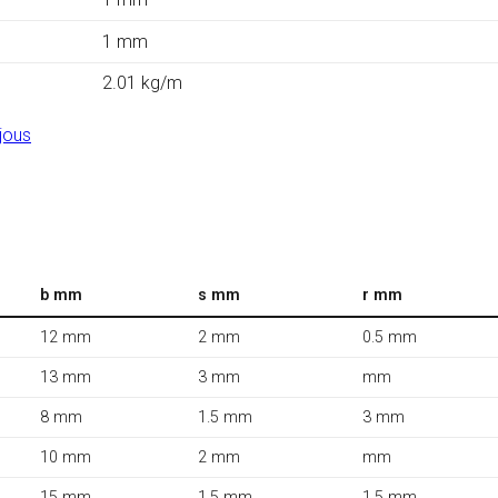
1 mm
2.01 kg/m
jous
b mm
s mm
r mm
12 mm
2 mm
0.5 mm
13 mm
3 mm
mm
8 mm
1.5 mm
3 mm
10 mm
2 mm
mm
15 mm
1.5 mm
1.5 mm