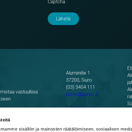
Captcha
Et
Alumiinitie 1
Al
37200, Siuro
ja
(03) 3404 111
Al
mistaa vastuullisia
purso@purso.fi
ra
kseen.
Sä
Laskutustiedot
Re
Pu
teitä
mamme sisällön ja mainosten räätälöimiseen, sosiaalisen medi