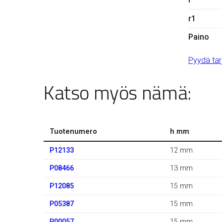
r1
Paino
Pyydä tar
Katso myös nämä:
Tuotenumero
h mm
P12133
12 mm
P08466
13 mm
P12085
15 mm
P05387
15 mm
P00057
15 mm