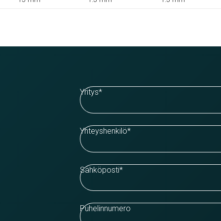
Yritys
*
Yhteyshenkilö
*
Sähköposti
*
Puhelinnumero