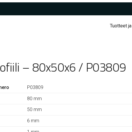
Tuotteet ja
rofiili – 80x50x6 / P03809
mero
P03809
80 mm
50 mm
6 mm
1 mm