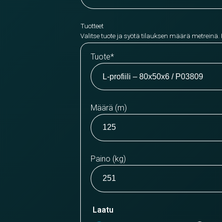
Tuotteet
Valitse tuote ja syötä tilauksen määrä metreinä.
Tuote
*
Määrä (m)
Paino (kg)
Laatu