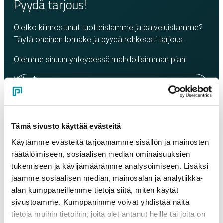
Pyydä tarjous!
Oletko kiinnostunut tuotteistamme ja palveluistamme?
Täytä oheinen lomake ja pyydä rohkeasti tarjous.
Olemme sinuun yhteydessä mahdollisimman pian!
Yritys
*
Yhteyshenkilö
*
Tämä sivusto käyttää evästeitä
Käytämme evästeitä tarjoamamme sisällön ja mainosten
räätälöimiseen, sosiaalisen median ominaisuuksien
Sähköposti
*
tukemiseen ja kävijämäärämme analysoimiseen. Lisäksi
jaamme sosiaalisen median, mainosalan ja analytiikka-
alan kumppaneillemme tietoja siitä, miten käytät
Puhelinnumero
sivustoamme. Kumppanimme voivat yhdistää näitä
tietoja muihin tietoihin, joita olet antanut heille tai joita on