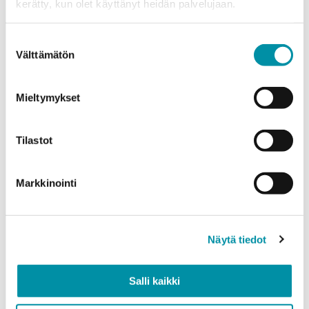
kerätty, kun olet käyttänyt heidän palvelujaan.
Tuotteet
Valitse tuote ja syötä tilauksen määrä metreinä. Huomioithan, että
Suostumuksen
valittu laatu määrittää tilauksen minimipainon.
Välttämätön
valinta
Tuote
*
Mieltymykset
Tilastot
Määrä (m)
Markkinointi
Paino (kg)
Näytä tiedot
Salli kaikki
Laatu