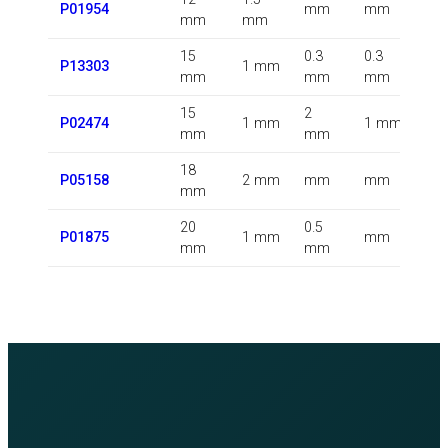
P01954
mm
mm
mm
mm
k
15
0.3
0.3
0.
P13303
1 mm
mm
mm
mm
k
15
2
0.
P02474
1 mm
1 mm
mm
mm
k
18
0.
P05158
2 mm
mm
mm
mm
k
20
0.5
0.
P01875
1 mm
mm
mm
mm
k