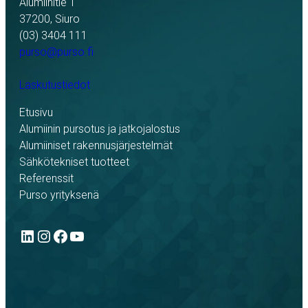
Alumiinitie 1
37200, Siuro
(03) 3404 111
purso@purso.fi
Laskutustiedot
Etusivu
Alumiinin pursotus ja jatkojalostus
Alumiiniset rakennusjärjestelmät
Sähkötekniset tuotteet
Referenssit
Purso yrityksenä
LinkedIn
Instagram
Facebook
YouTube