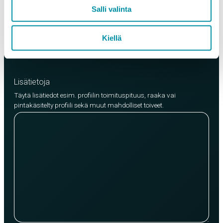
EN AW-6063 (min. 250kg)
Salli valinta
EN AW-6082 (min. 500kg)
Kiellä
Lisää tuote
Lisätietoja
Täytä lisätiedot esim. profiilin toimituspituus, raaka vai
pintakäsitelty profiili sekä muut mahdolliset toiveet.