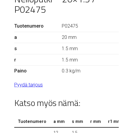
P02475
Tuotenumero
P02475
a
20 mm
s
1.5 mm
r
1.5 mm
Paino
0.3 kg/m
Pyydä tarjous
Katso myös nämä:
Tuotenumero
a mm
s mm
r mm
r1 mm
k
12
1.5
0.