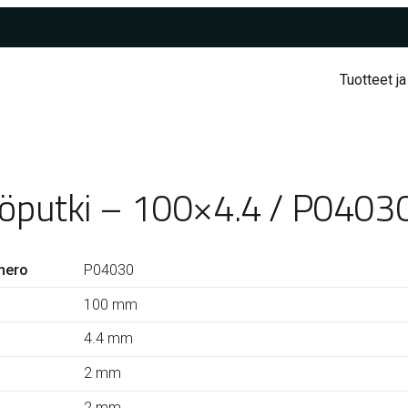
Tuotteet ja
iöputki – 100×4.4 / P0403
mero
P04030
100 mm
4.4 mm
2 mm
2 mm