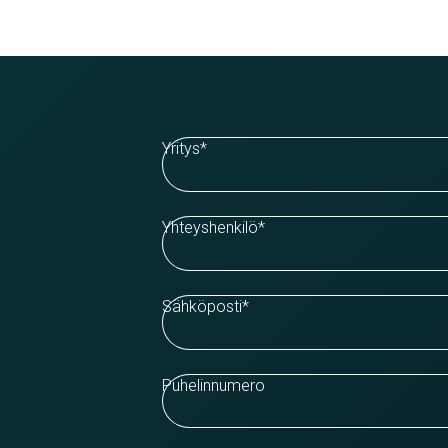
Yritys
*
Yhteyshenkilö
*
Sähköposti
*
Puhelinnumero