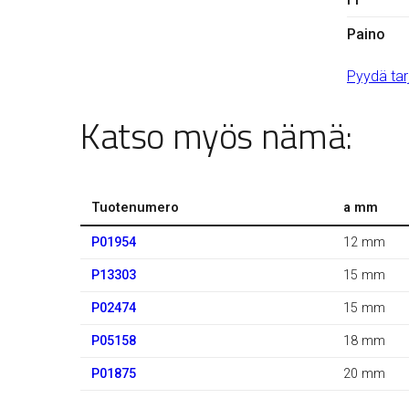
Paino
Pyydä tar
Katso myös nämä:
Tuotenumero
a mm
P01954
12 mm
P13303
15 mm
P02474
15 mm
P05158
18 mm
P01875
20 mm