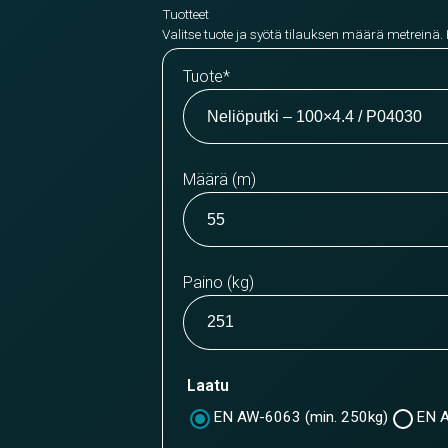
Tuotteet
Valitse tuote ja syötä tilauksen määrä metreinä.
Tuote
*
Määrä (m)
Paino (kg)
Laatu
EN AW-6063 (min. 250kg)
EN A