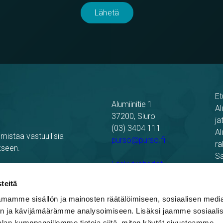
Et
Alumiinitie 1
Al
37200, Siuro
ja
(03) 3404 111
Al
mistaa vastuullisia
purso@purso.fi
ra
kseen.
Sä
Laskutustiedot
Re
Pu
teitä
mamme sisällön ja mainosten räätälöimiseen, sosiaalisen medi
n ja kävijämäärämme analysoimiseen. Lisäksi jaamme sosiaali
alan kumppaneillemme tietoja siitä, miten käytät sivustoamme.