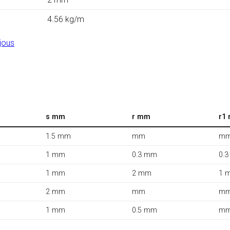
4.56 kg/m
jous
s mm
r mm
r1
1.5 mm
mm
m
1 mm
0.3 mm
0.
1 mm
2 mm
1 
2 mm
mm
m
1 mm
0.5 mm
m