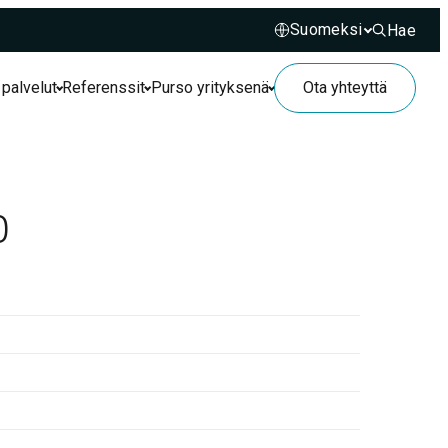
Hae
Hae sivusto
 palvelut
Referenssit
Purso yrityksenä
Ota yhteyttä
0