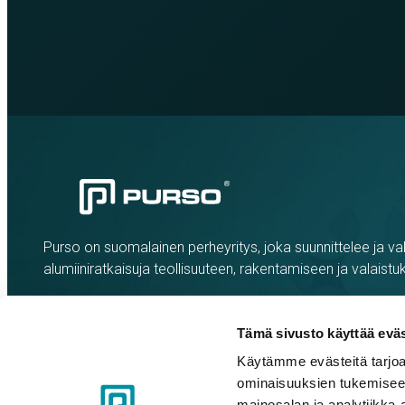
Purso on suomalainen perheyritys, joka suunnittelee ja val
alumiiniratkaisuja teollisuuteen, rakentamiseen ja valaistu
Tämä sivusto käyttää eväs
Käytämme evästeitä tarjoa
ominaisuuksien tukemisee
mainosalan ja analytiikka-