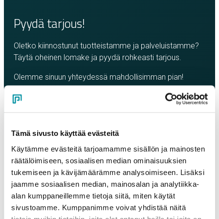
Pyydä tarjous!
Oletko kiinnostunut tuotteistamme ja palveluistamme?
Täytä oheinen lomake ja pyydä rohkeasti tarjous.
Olemme sinuun yhteydessä mahdollisimman pian!
Yritys
*
Tämä sivusto käyttää evästeitä
Yhteyshenkilö
*
Käytämme evästeitä tarjoamamme sisällön ja mainosten
räätälöimiseen, sosiaalisen median ominaisuuksien
tukemiseen ja kävijämäärämme analysoimiseen. Lisäksi
Sähköposti
*
jaamme sosiaalisen median, mainosalan ja analytiikka-
alan kumppaneillemme tietoja siitä, miten käytät
sivustoamme. Kumppanimme voivat yhdistää näitä
Puhelinnumero
tietoja muihin tietoihin, joita olet antanut heille tai joita on