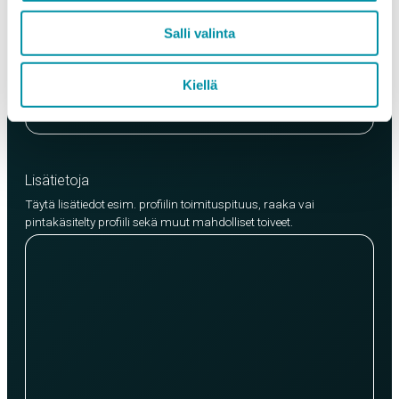
Laatu
Salli valinta
EN AW-6063 (min. 250kg)
EN AW-6082 (min. 500kg)
Kiellä
Lisää tuote
Lisätietoja
Täytä lisätiedot esim. profiilin toimituspituus, raaka vai
pintakäsitelty profiili sekä muut mahdolliset toiveet.