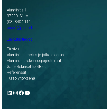
Alumiinitie 1
37200, Siuro
(03) 3404 111
purso@purso.fi
Laskutustiedot
Etusivu
Alumiinin pursotus ja jatkojalostus
Alumiiniset rakennusjärjestelmät
Sähkötekniset tuotteet
Referenssit
Purso yrityksenä
LinkedIn
Instagram
Facebook
YouTube