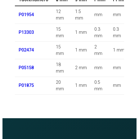
12
1.5
0.
P01954
mm
mm
mm
mm
k
15
0.3
0.3
0.
P13303
1 mm
mm
mm
mm
k
15
2
0.
P02474
1 mm
1 mm
mm
mm
k
18
0.
P05158
2 mm
mm
mm
mm
k
20
0.5
0.
P01875
1 mm
mm
mm
mm
k