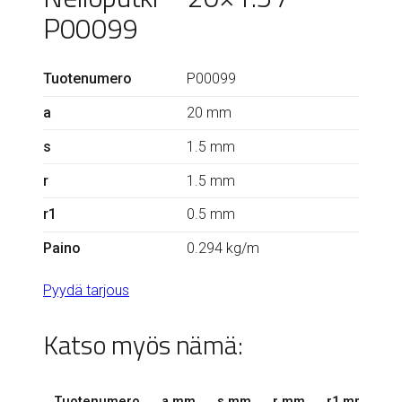
P00099
Tuotenumero
P00099
a
20 mm
s
1.5 mm
r
1.5 mm
r1
0.5 mm
Paino
0.294 kg/m
Pyydä tarjous
Katso myös nämä:
Tuotenumero
a mm
s mm
r mm
r1 mm
k