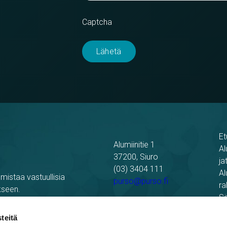
Captcha
Et
Alumiinitie 1
Al
37200, Siuro
ja
(03) 3404 111
Al
mistaa vastuullisia
purso@purso.fi
ra
kseen.
Sä
Laskutustiedot
Re
teitä
Pu