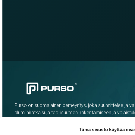
Purso on suomalainen perheyritys, joka suunnittelee ja val
alumiiniratkaisuja teollisuuteen, rakentamiseen ja valaistu
Tämä sivusto käyttää eväs