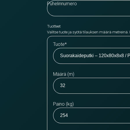
Puhelinnumero
Tuotteet
Valitse tuote ja syötä tilauksen määrä metreinä.
Tuote
*
Määrä (m)
Paino (kg)