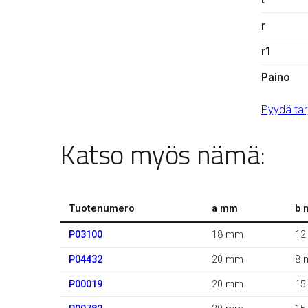
r
r1
Paino
Pyydä tar
Katso myös nämä:
Tuotenumero
a mm
b 
P03100
18 mm
12
P04432
20 mm
8 
P00019
20 mm
15