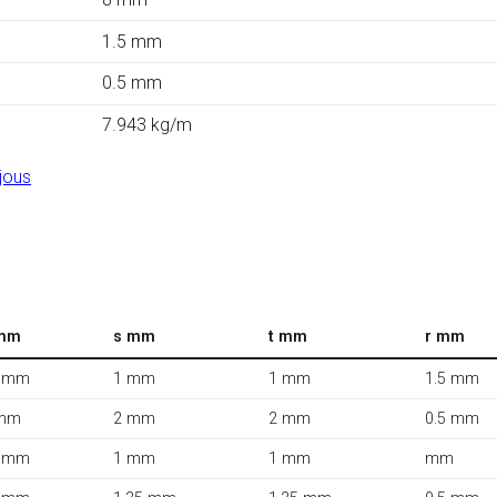
1.5 mm
0.5 mm
7.943 kg/m
jous
mm
s mm
t mm
r mm
 mm
1 mm
1 mm
1.5 mm
mm
2 mm
2 mm
0.5 mm
 mm
1 mm
1 mm
mm