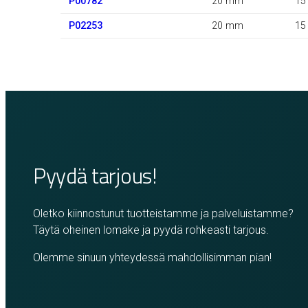
P00782
20 mm
15
P02253
20 mm
15
Pyydä tarjous!
Oletko kiinnostunut tuotteistamme ja palveluistamme?
Täytä oheinen lomake ja pyydä rohkeasti tarjous.
Olemme sinuun yhteydessä mahdollisimman pian!