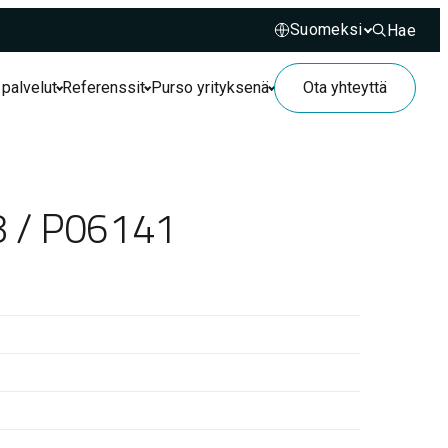
Hae
Hae sivusto
 palvelut
Referenssit
Purso yrityksenä
Ota yhteyttä
8 / P06141