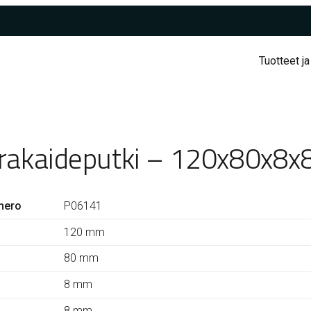
Tuotteet ja
rakaideputki – 120x80x8x
mero
P06141
120 mm
80 mm
8 mm
8 mm