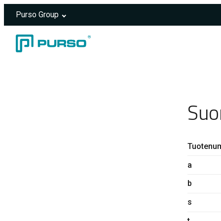
Purso Group
Siirry sisältöön
Header rendered server-side.
Suo
Tuotenu
a
b
s
t