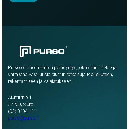
Purso on suomalainen perheyritys, joka suunnittelee ja
valmistaa vastuullisia alumiiniratkaisuja teollisuuteen,
rakentamiseen ja valaistukseen.
Alumiinitie 1
37200, Siuro
(03) 3404 111
purso@purso.fi