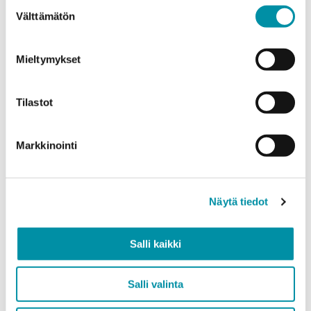
Suostumuksen
Välttämätön
valinta
Mieltymykset
Määrä (m)
Tilastot
Paino (kg)
Markkinointi
Näytä tiedot
Laatu
EN AW-6063 (min. 250kg)
Salli kaikki
EN AW-6082 (min. 500kg)
Salli valinta
Lisää tuote