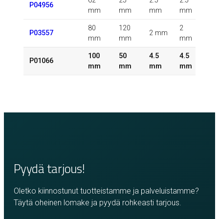
62
25
2.5
2.5
2
P04956
mm
mm
mm
mm
m
80
120
2
2
P03557
2 mm
mm
mm
mm
m
100
50
4.5
4.5
0.5
P01066
mm
mm
mm
mm
m
Pyydä tarjous!
Oletko kiinnostunut tuotteistamme ja palveluistamme?
Täytä oheinen lomake ja pyydä rohkeasti tarjous.