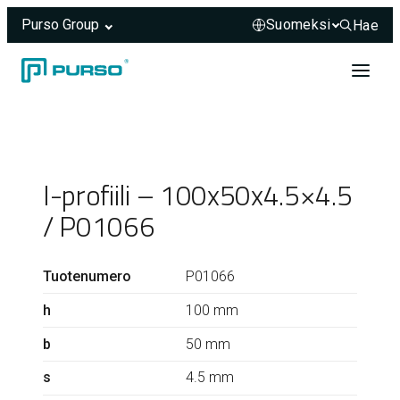
Purso Group
Hae
Hae sivus
Siirry sisältöön
Header rendered server-side.
I-profiili – 100x50x4.5×4.5
/ P01066
Tuotenumero
P01066
h
100 mm
b
50 mm
s
4.5 mm