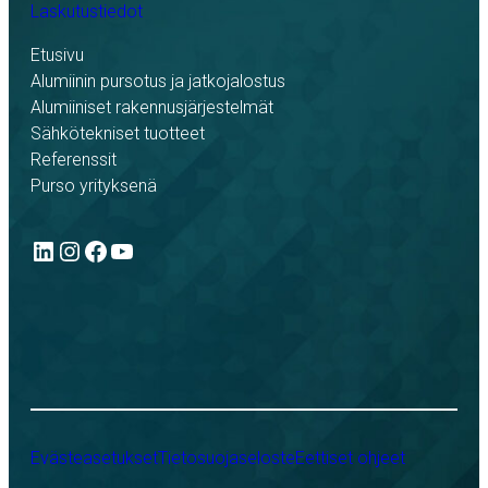
Laskutustiedot
Etusivu
Alumiinin pursotus ja jatkojalostus
Alumiiniset rakennusjärjestelmät
Sähkötekniset tuotteet
Referenssit
Purso yrityksenä
LinkedIn
Instagram
Facebook
YouTube
Evästeasetukset
Tietosuojaseloste
Eettiset ohjeet