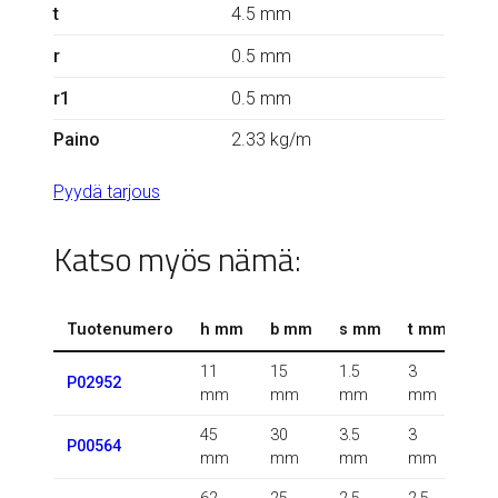
t
4.5 mm
r
0.5 mm
r1
0.5 mm
Paino
2.33 kg/m
Pyydä tarjous
Katso myös nämä:
Tuotenumero
h mm
b mm
s mm
t mm
r 
11
15
1.5
3
0.5
P02952
mm
mm
mm
mm
m
45
30
3.5
3
P00564
m
mm
mm
mm
mm