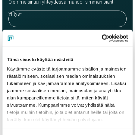
Olemme sinuun yhteydessä mahdollisimman pian!
Yritys
*
Yhteyshenkilö
*
Tämä sivusto käyttää evästeitä
Sähköposti
*
Käytämme evästeitä tarjoamamme sisällön ja mainosten
räätälöimiseen, sosiaalisen median ominaisuuksien
tukemiseen ja kävijämäärämme analysoimiseen. Lisäksi
Puhelinnumero
jaamme sosiaalisen median, mainosalan ja analytiikka-
alan kumppaneillemme tietoja siitä, miten käytät
sivustoamme. Kumppanimme voivat yhdistää näitä
Tuotteet
tietoja muihin tietoihin, joita olet antanut heille tai joita on
Valitse tuote ja syötä tilauksen määrä metreinä. Huomioithan, että
kerätty, kun olet käyttänyt heidän palvelujaan.
valittu laatu määrittää tilauksen minimipainon.
Tuote
*